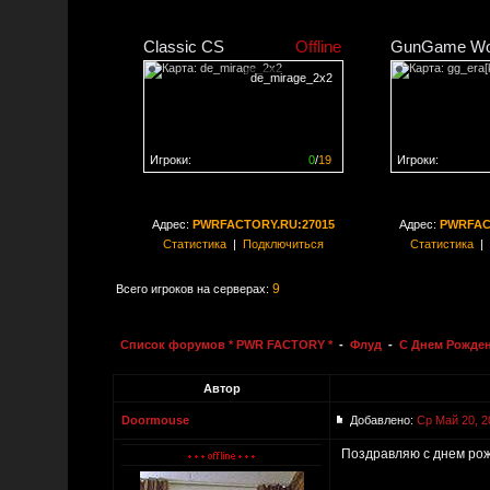
Classic CS
Offline
GunGame Wo
de_mirage_2x2
Игроки:
0
/
19
Игроки:
Сервер заполнен на
0%
Сервер заполне
Адрес:
PWRFACTORY.RU:27015
Адрес:
PWRFAC
Статистика
|
Подключиться
Статистика
|
9
Всего игроков на серверах:
Список форумов * PWR FACTORY *
-
Флуд
-
С Днем Рожден
Автор
Doormouse
Добавлено:
Ср Май 20, 2
Поздравляю с днем рож