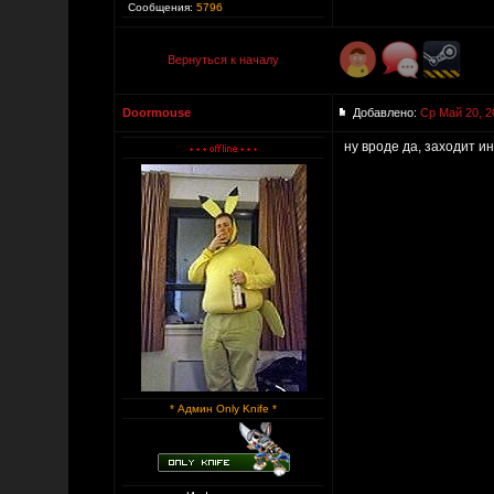
Сообщения:
5796
Вернуться к началу
Doormouse
Добавлено:
Ср Май 20, 2
ну вроде да, заходит ин
* Админ Only Knife *