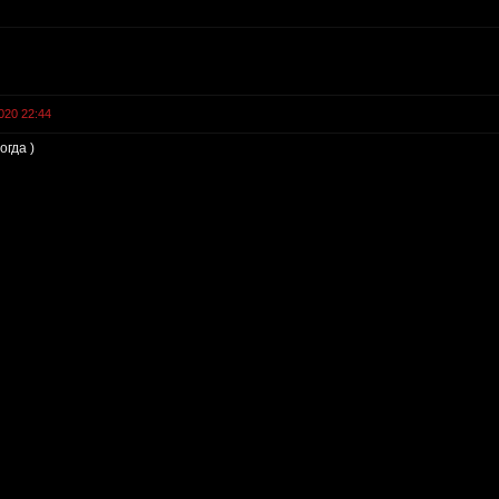
020 22:44
огда )