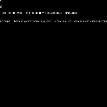
в?
я!
тут же поздравлю Плюса с др! (Ну, раз мёртвых поминаем.)
е сыра — больше дырок. Больше дырок — меньше сыра. Больше сыра = меньше сыр