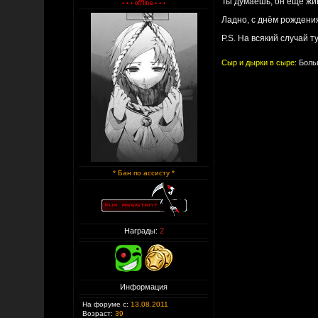
Ты думаешь, он ещё жи
Ладно, с днём рождени
P.S. На всякий случай 
Сыр и дырки в сыре:
Больш
* Бан по ассисту *
Награды:
2
Информация
На форуме с:
13.08.2011
Возраст:
39