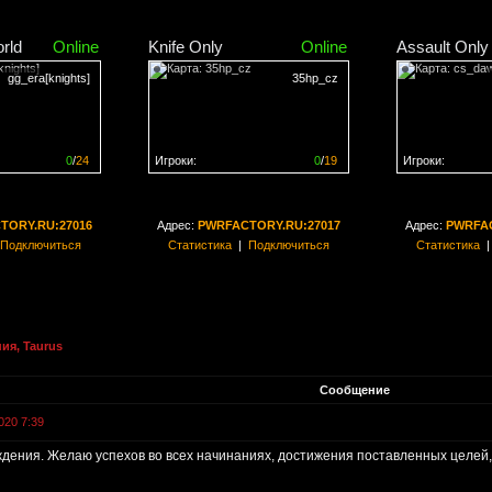
rld
Online
Knife Only
Online
Assault Only
gg_era[knights]
35hp_cz
0
/
24
Игроки:
0
/
19
Игроки:
н на
0%
Сервер заполнен на
0%
Сервер заполн
TORY.RU:27016
Адрес:
PWRFACTORY.RU:27017
Адрес:
PWRFAC
Подключиться
Статистика
|
Подключиться
Статистика
ия, Taurus
Сообщение
020 7:39
дения. Желаю успехов во всех начинаниях, достижения поставленных целей, 