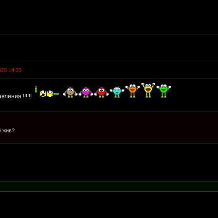
020 14:33
ления !!!!!!
ё жив?