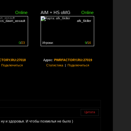
Online
AIM + HS oMG
Online
cs_dawn_assault
afk_6killer
0
/
23
Игроки:
9
/
16
ен на
0%
Сервер заполнен на
56%
TORY.RU:27018
Адрес:
PWRFACTORY.RU:27019
|
Подключиться
Статистика
|
Подключиться
Цитата
ну и здоровья. И чтобы похмелья не было )