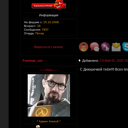
Информация
На форуме с:
25.10.2009
Возраст:
39
Сообщения:
7837
Откуда:
Питер
Вернуться к началу
Freeman_xxx
Добавлено:
Сб Май 02, 2020 23
С Днюшечкой тебя!!!! Всех благ
* Админ Assault *