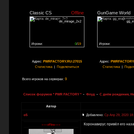
Classic CS
Offline
GunGame World
de_mirage_2x2
gg_er
Игроки:
0
/
19
Игроки:
Сервер заполнен на
0%
Сервер заполнен на
0
Адрес:
PWRFACTORY.RU:27015
Адрес:
PWRFACTORY.
Статистика
|
Подключиться
Статистика
|
Подкл
9
Всего игроков на серверах:
Список форумов * PWR FACTORY *
-
Флуд
-
C днём рождения, Н
Автор
o5
Добавлено:
Ср Апр 29, 2020 18
Коронавирус привёл его наза