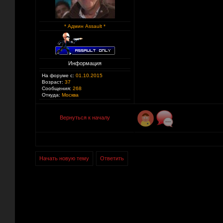
* Админ Assault *
Информация
На форуме с:
01.10.2015
Возраст:
37
Сообщения:
268
Откуда:
Москва
Вернуться к началу
Начать новую тему
Ответить