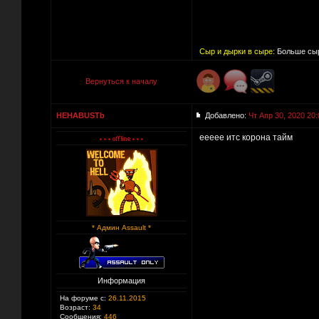
Сыр и дырки в сыре:
Больше сыр
Вернуться к началу
HEHABUSTb
Добавлено:
Чт Апр 30, 2020 20:
еееее итс корона тайм
* Админ Assault *
Информация
На форуме с:
26.11.2015
Возраст:
34
Сообщения:
446