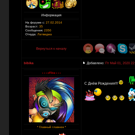
Информация
На форуме с:
27.02.2014
Возраст:
35
Сообщения:
2350
Откуда:
Латвиджа
Вернуться к началу
bibika
Добавлено:
Пт Май 01, 2020 22
С Днём Рождения!!!
* Главный главнюк *