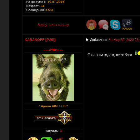
На форуме с:
19.07.2016
Возраст:
34
Сообщения:
1733
Вернуться к началу
KABANOFF [PWR]
Добавлено:
Чт Апр 30, 2020 23:
С новым годом, всех благ
* Админ AIM + HS *
Награды:
4