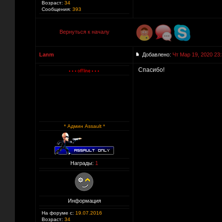
Возраст:
34
Сообщения:
393
Вернуться к началу
Lanm
Добавлено:
Чт Мар 19, 2020 23
Спасибо!
* Админ Assault *
Награды:
1
Информация
На форуме с:
19.07.2016
Возраст:
34