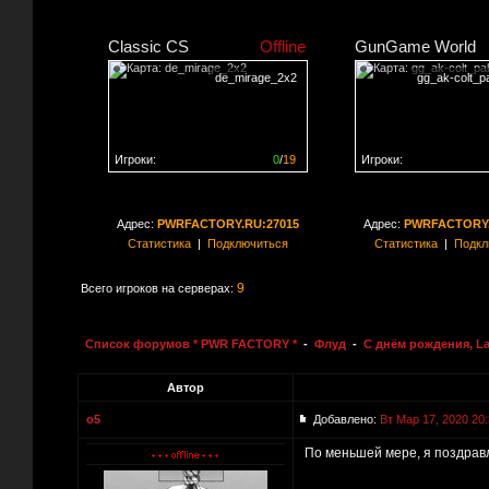
Classic CS
Offline
GunGame World
de_mirage_2x2
gg_ak-colt_pa
Игроки:
0
/
19
Игроки:
Сервер заполнен на
0%
Сервер заполнен на
0
Адрес:
PWRFACTORY.RU:27015
Адрес:
PWRFACTORY.
Статистика
|
Подключиться
Статистика
|
Подкл
9
Всего игроков на серверах:
Список форумов * PWR FACTORY *
-
Флуд
-
C днём рождения, L
Автор
o5
Добавлено:
Вт Мар 17, 2020 20
По меньшей мере, я поздравл