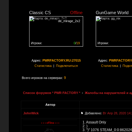
Classic CS
Offline
GunGame World
de_mirage_2x2
Игроки:
0
/
19
Игроки:
Сервер заполнен на
0%
Сервер заполнен на
0
Адрес:
PWRFACTORY.RU:27015
Адрес:
PWRFACTORY.
Статистика
|
Подключиться
Статистика
|
Подкл
9
Всего игроков на серверах:
Список форумов * PWR FACTORY *
-
Жалобы на нарушителей и 
Автор
JohnWick
Добавлено:
Вт Апр 28, 2020 14:
1. Assault Only
2. )
3. ")" 1076 STEAM_0:0:862026