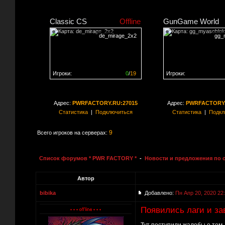
Classic CS
Offline
GunGame World
de_mirage_2x2
gg_
Игроки:
0
/
19
Игроки:
Сервер заполнен на
0%
Сервер заполнен на
0
Адрес:
PWRFACTORY.RU:27015
Адрес:
PWRFACTORY.
Статистика
|
Подключиться
Статистика
|
Подкл
9
Всего игроков на серверах:
Список форумов * PWR FACTORY *
-
Новости и предложения по 
Автор
bibika
Добавлено:
Пн Апр 20, 2020 22
Появились лаги и за