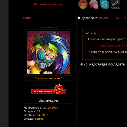
Вернуться к началу
bibika
Добавлено:
Вт Апр 21, 2020 10:
Цитата:
На асике не видел, просто
- добавлено спустя 7 
У кого-то внутри РФ пинг 
Ясно, надо будет поглядеть.
* Главный главнюк *
Информация
На форуме с:
25.10.2009
Возраст:
39
Сообщения:
7837
Откуда:
Питер