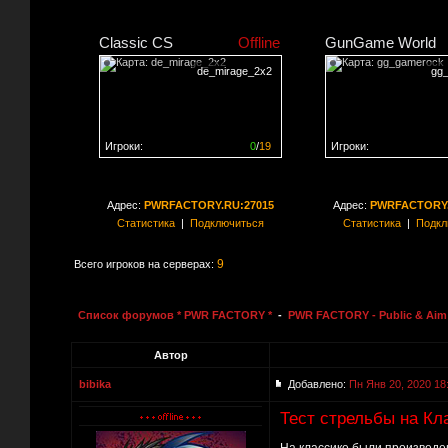
Classic CS
Offline
GunGame World
de_mirage_2x2
gg
Игроки:
0
/
19
Игроки:
Сервер заполнен на
0%
Сервер заполнен на
0
Адрес:
PWRFACTORY.RU:27015
Адрес:
PWRFACTORY.
Статистика
|
Подключиться
Статистика
|
Подкл
9
Всего игроков на серверах:
Список форумов * PWR FACTORY *
-
PWR FACTORY - Public & Aim 
Автор
bibika
Добавлено:
Пн Янв 20, 2020 18
Тест стрельбы на Кл