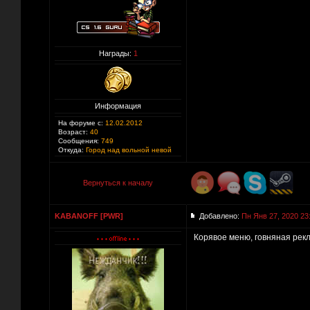
Награды:
1
Информация
На форуме с:
12.02.2012
Возраст:
40
Сообщения:
749
Откуда:
Город над вольной невой
Вернуться к началу
KABANOFF [PWR]
Добавлено:
Пн Янв 27, 2020 23
Корявое меню, говняная рекл