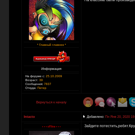
На классике были произведен
* Главный главнюк *
Информация
На форуме с:
25.10.2009
Возраст:
39
Сообщения:
7837
Откуда:
Питер
Вернуться к началу
Intacto
Добавлено:
Пн Янв 20, 2020 19
Зайдите потестить,ребят.Кру