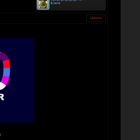
Цитата
!