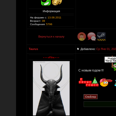
Информация
На форуме с:
13.08.2011
Возраст:
39
Сообщения:
5796
Вернуться к началу
Taurus
Добавлено:
Ср Янв 01, 202
С новым годом !!!