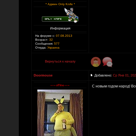
* Админ Only Knife *
Информация
На форуме с:
07.08.2013
Возраст:
32
Сообщения:
577
Откуда:
Украина
Вернуться к началу
Doormouse
Добавлено:
Ср Янв 01, 202
С новым годом народ! В