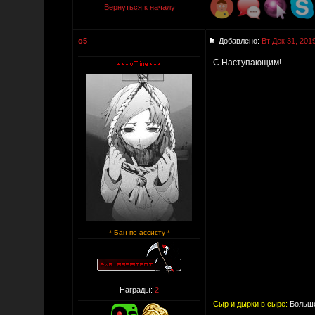
Вернуться к началу
o5
Добавлено:
Вт Дек 31, 201
С Наступающим!
* Бан по ассисту *
Награды:
2
Сыр и дырки в сыре:
Больше