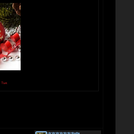
:
Тык