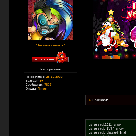
* Главный главнюк *
Информация
На форуме с:
25.10.2009
Возраст:
39
Сообщения:
7837
Откуда:
Питер
1.
Блок карт:
cs_assault2011_snow
cs_assault_1337_snow
cs_assault_blizzard_final