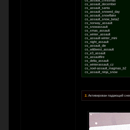
cs_assault_christmas
cs_assault_december
cs_assault_santa
cs_assault_snowed_day
cs_assault_snowflake
cs_assault_snow_beta2
cs_norway_assault
cs_snowassault
cs_xmas_assault
cs_winter_assault
cs_assault-winter_mini
cs_night_assault
cs_assault_die
cs_wildwest_assault
cs_e3_assault
cs_assaultfire
cs_delta_assault
cs_winterassault_cz
cs_noel-assault_magmas_b2
cs_assault_ninja_snow
2.
Активирован падающий снег