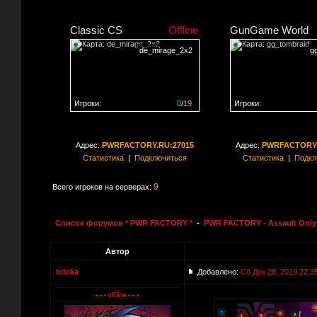
Classic CS
Offline
GunGame World
de_mirage_2x2
g
Игроки:
0
/
19
Игроки:
Сервер заполнен на
0%
Сервер заполнен на
0
Адрес:
PWRFACTORY.RU:27015
Адрес:
PWRFACTORY.
Статистика
|
Подключиться
Статистика
|
Подкл
9
Всего игроков на серверах:
Список форумов * PWR FACTORY *
-
PWR FACTORY - Assault Only
Автор
bibika
Добавлено:
Сб Дек 28, 2019 22:3