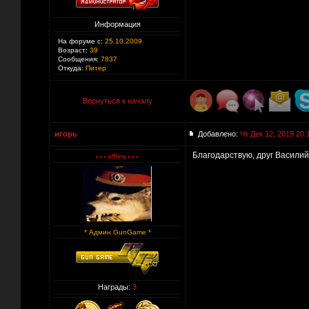
Информация
На форуме с:
25.10.2009
Возраст:
39
Сообщения:
7837
Откуда:
Питер
Вернуться к началу
игорь
Добавлено:
Чт Дек 12, 2019 20:
Благодарствую, друг Василий )
* Админ GunGame *
Награды:
3