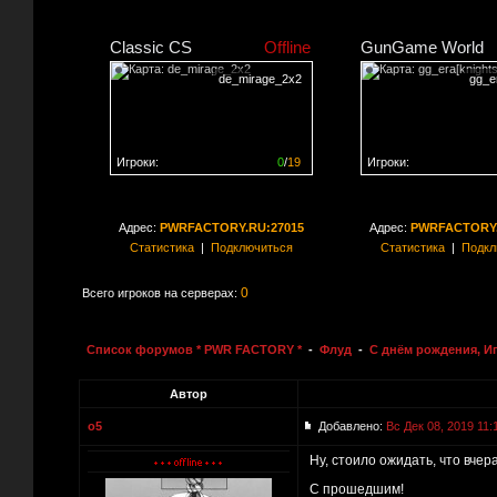
Classic CS
Offline
GunGame World
de_mirage_2x2
gg_er
Игроки:
0
/
19
Игроки:
Сервер заполнен на
0%
Сервер заполнен на
0
Адрес:
PWRFACTORY.RU:27015
Адрес:
PWRFACTORY.
Статистика
|
Подключиться
Статистика
|
Подкл
0
Всего игроков на серверах:
Список форумов * PWR FACTORY *
-
Флуд
-
С днём рождения, И
Автор
o5
Добавлено:
Вс Дек 08, 2019 11:
Ну, стоило ожидать, что вчера
С прошедшим!