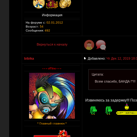
Информация
На форуме с:
02.01.2012
Возраст:
54
Сообщения:
492
Вернуться к началу
bibika
Добавлено:
Чт Дек 12, 2019 18:
Цитата:
Всем спасибо, БАНДА !"!!!
Извиняюсь за задержку!!! Поз
* Главный главнюк *