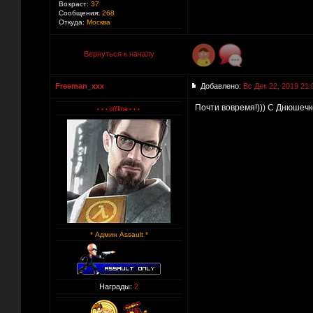
Возраст:
37
Сообщения:
268
Откуда:
Москва
Вернуться к началу
Freeman_xxx
Добавлено:
Вс Дек 22, 2019 21:
Почти вовремя!))) С Днюшечко
* Админ Assault *
Награды:
2