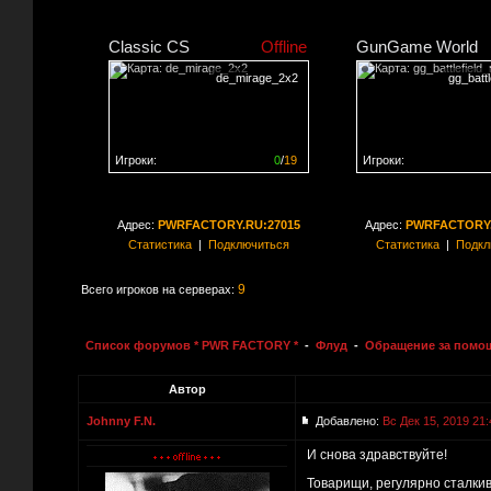
Classic CS
Offline
GunGame World
de_mirage_2x2
gg_batt
Игроки:
0
/
19
Игроки:
Сервер заполнен на
0%
Сервер заполнен на
0
Адрес:
PWRFACTORY.RU:27015
Адрес:
PWRFACTORY.
Статистика
|
Подключиться
Статистика
|
Подкл
9
Всего игроков на серверах:
Список форумов * PWR FACTORY *
-
Флуд
-
Обращение за помо
Автор
Johnny F.N.
Добавлено:
Вс Дек 15, 2019 21:
И снова здравствуйте!
Товарищи, регулярно сталкив