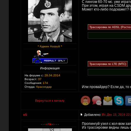
С пингом 60-70 мс. уже играть
При этом, играя на CSDM дру
Может кто-либо подскажет? 
* Админ Assault *
Информация
На форуме с:
28.04.2014
Возраст:
37
Сообщения:
174
Или провайдер? Если да, то 
Откуда:
Краснодар
Вернуться к началу
o5
Добавлено:
Вс Дек 15, 2019 22:
Пропингуй узел с кол-вом за
Из трассировки видны лишь с