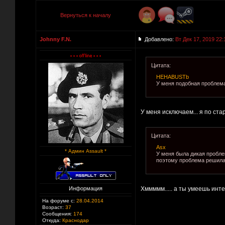
Вернуться к началу
Johnny F.N.
Добавлено:
Вт Дек 17, 2019 22:
Цитата:
HEHABUSTb
У меня подобная проблема 
У меня исключаем... я по стар
Цитата:
Asx
* Админ Assault *
У меня была дикая проблем
поэтому проблема решила
Информация
Хммммм..... а ты умеешь инте
На форуме с:
28.04.2014
Возраст:
37
Сообщения:
174
Откуда:
Краснодар