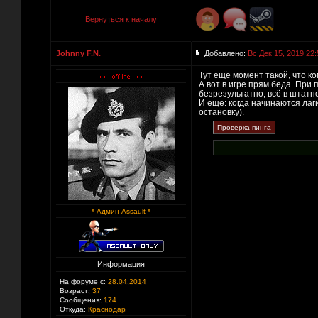
Вернуться к началу
Johnny F.N.
Добавлено:
Вс Дек 15, 2019 22:
Тут еще момент такой, что ко
А вот в игре прям беда. При 
безрезультатно, всё в штатн
И еще: когда начинаются лаг
остановку).
* Админ Assault *
Информация
На форуме с:
28.04.2014
Возраст:
37
Сообщения:
174
Откуда:
Краснодар