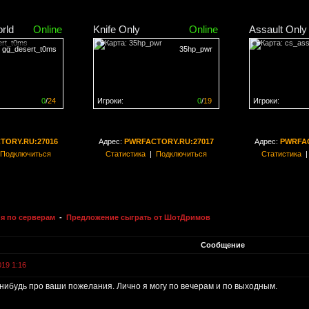
rld
Online
Knife Only
Online
Assault Only
gg_desert_t0ms
35hp_pwr
0
/
24
Игроки:
0
/
19
Игроки:
н на
0%
Сервер заполнен на
0%
Сервер заполн
TORY.RU:27016
Адрес:
PWRFACTORY.RU:27017
Адрес:
PWRFAC
Подключиться
Статистика
|
Подключиться
Статистика
я по серверам
-
Предложение сыграть от ШотДримов
Сообщение
019 1:16
нибудь про ваши пожелания. Лично я могу по вечерам и по выходным.