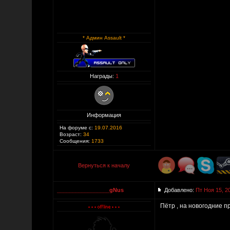
* Админ Assault *
Награды:
1
Информация
На форуме с:
19.07.2016
Возраст:
34
Сообщения:
1733
Вернуться к началу
_________________gNus
Добавлено:
Пт Ноя 15, 2
Пётр , на новогодние п