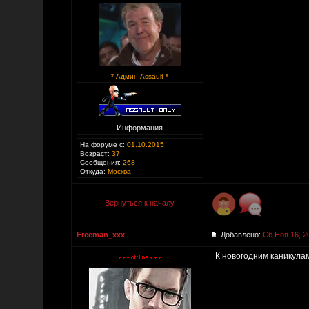
* Админ Assault *
Информация
На форуме с:
01.10.2015
Возраст:
37
Сообщения:
268
Откуда:
Москва
Вернуться к началу
Freeman_xxx
Добавлено:
Сб Ноя 16, 2
К новогодним каникулам