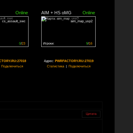
Online
AIM + HS oMG
Online
cs_assault_swc
aim_map_usp2
0
/
23
Игроки:
9
/
16
ен на
0%
Сервер заполнен на
56%
TORY.RU:27018
Адрес:
PWRFACTORY.RU:27019
|
Подключиться
Статистика
|
Подключиться
Цитата