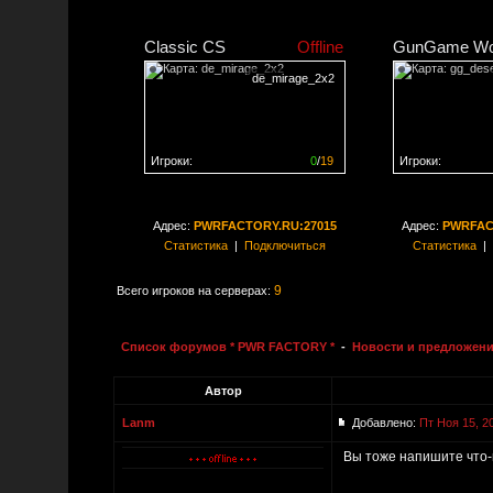
Classic CS
Offline
GunGame Wo
de_mirage_2x2
Игроки:
0
/
19
Игроки:
Сервер заполнен на
0%
Сервер заполне
Адрес:
PWRFACTORY.RU:27015
Адрес:
PWRFAC
Статистика
|
Подключиться
Статистика
|
9
Всего игроков на серверах:
Список форумов * PWR FACTORY *
-
Новости и предложени
Автор
Lanm
Добавлено:
Пт Ноя 15, 2
Вы тоже напишите что-