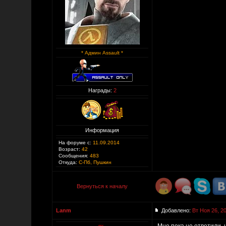
* Админ Assault *
Награды:
2
Информация
На форуме с:
11.09.2014
Возраст:
42
Сообщения:
483
Откуда:
С-Пб, Пушкин
Вернуться к началу
Lanm
Добавлено:
Вт Ноя 26, 2