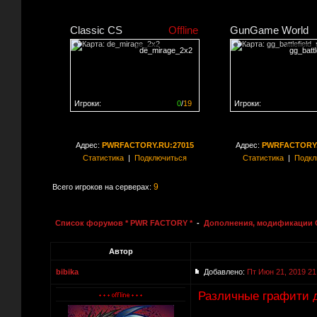
Classic CS
Offline
GunGame World
de_mirage_2x2
gg_batt
Игроки:
0
/
19
Игроки:
Сервер заполнен на
0%
Сервер заполнен на
0
Адрес:
PWRFACTORY.RU:27015
Адрес:
PWRFACTORY.
Статистика
|
Подключиться
Статистика
|
Подкл
9
Всего игроков на серверах:
Список форумов * PWR FACTORY *
-
Дополнения, модификации C
Автор
bibika
Добавлено:
Пт Июн 21, 2019 21
Различные графити д