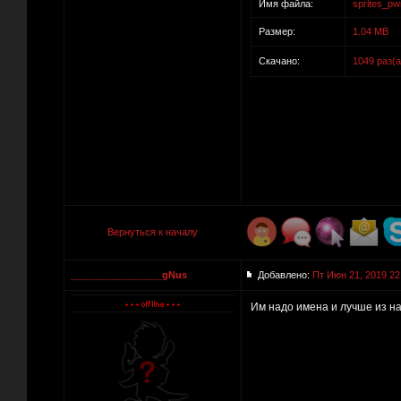
Имя файла:
sprites_pwr
Размер:
1.04 MB
Скачано:
1049 раз(а
Вернуться к началу
_________________gNus
Добавлено:
Пт Июн 21, 2019 22
Им надо имена и лучше из н