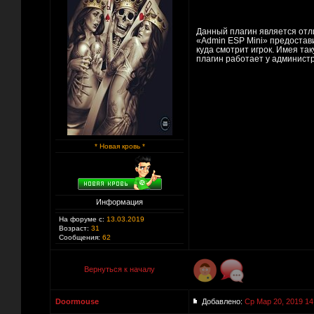
Данный плагин является отл
«Admin ESP Mini» предостави
куда смотрит игрок. Имея та
плагин работает у админист
* Новая кровь *
Информация
На форуме с:
13.03.2019
Возраст:
31
Сообщения:
62
Вернуться к началу
Doormouse
Добавлено:
Ср Мар 20, 2019 14