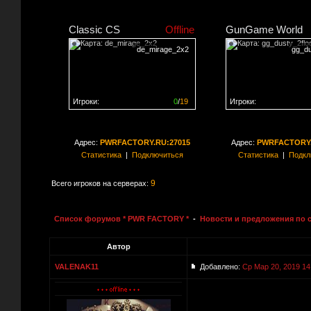
Classic CS
Offline
GunGame World
de_mirage_2x2
gg_du
Игроки:
0
/
19
Игроки:
Сервер заполнен на
0%
Сервер заполнен на
0
Адрес:
PWRFACTORY.RU:27015
Адрес:
PWRFACTORY.
Статистика
|
Подключиться
Статистика
|
Подкл
9
Всего игроков на серверах:
Список форумов * PWR FACTORY *
-
Новости и предложения по 
Автор
VALENAK11
Добавлено:
Ср Мар 20, 2019 14