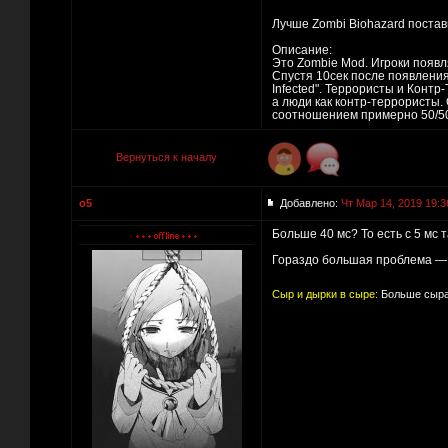
Лучше Zombi Biohazard постави
Описание:
Это Zombie Mod. Игроки появл
Спустя 10сек после появления
Infected". Террористы и Конт
а люди как контр-террористы.
соотношением примерно 50/50
Вернуться к началу
o5
Добавлено:
Чт Мар 14, 2019 19:3
Больше 40 мс? То есть с 5 мс 
Гораздо большая проблема — 
Сыр и дырки в сыре:
Больше сыра