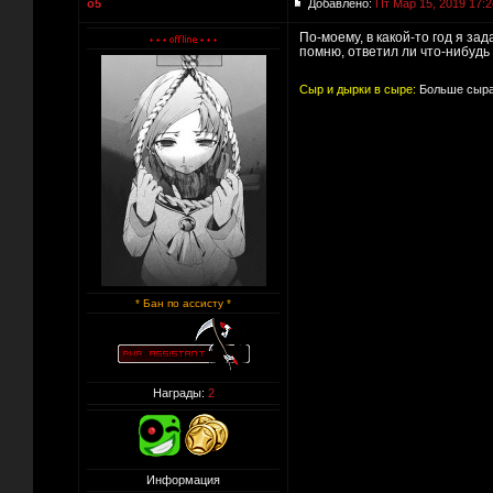
o5
Добавлено:
Пт Мар 15, 2019 17:2
По-моему, в какой-то год я за
помню, ответил ли что-нибудь 
Сыр и дырки в сыре:
Больше сыра
* Бан по ассисту *
Награды:
2
Информация