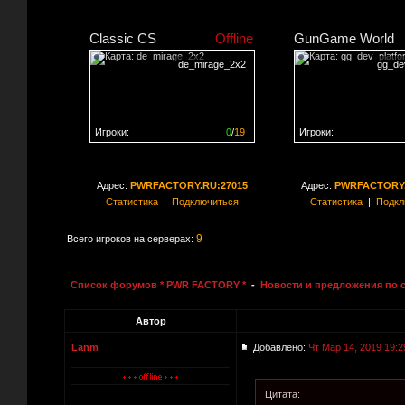
Classic CS
Offline
GunGame World
de_mirage_2x2
gg_de
Игроки:
0
/
19
Игроки:
Сервер заполнен на
0%
Сервер заполнен на
0
Адрес:
PWRFACTORY.RU:27015
Адрес:
PWRFACTORY.
Статистика
|
Подключиться
Статистика
|
Подкл
9
Всего игроков на серверах:
Список форумов * PWR FACTORY *
-
Новости и предложения по 
Автор
Lanm
Добавлено:
Чт Мар 14, 2019 19:2
Цитата: