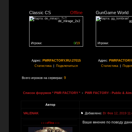
Classic CS
Offline
GunGame World
de_mirage_2x2
g
Игроки:
0
/
19
Игроки:
Сервер заполнен на
0%
Сервер заполнен на
0
Адрес:
PWRFACTORY.RU:27015
Адрес:
PWRFACTORY.
Статистика
|
Подключиться
Статистика
|
Подкл
9
Всего игроков на серверах:
Список форумов * PWR FACTORY *
-
PWR FACTORY - Public & Aim 
Автор
VALENAK
Добавлено:
Вт Фев 12, 2019 11:
Ваше мнение по поводу данн