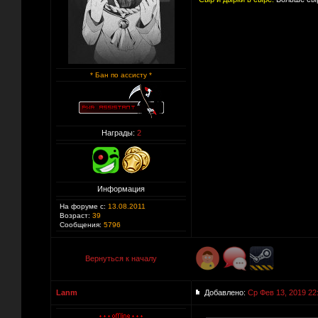
* Бан по ассисту *
Награды:
2
Информация
На форуме с:
13.08.2011
Возраст:
39
Сообщения:
5796
Вернуться к началу
Lanm
Добавлено:
Ср Фев 13, 2019 22