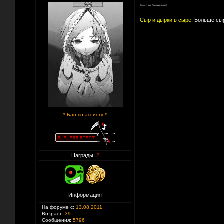
Вжух! И пмс Ланма исчезает!
Сыр и дырки в сыре:
Больше сыр
* Бан по ассисту *
Награды:
2
Информация
На форуме с:
13.08.2011
Возраст:
39
Сообщения:
5796