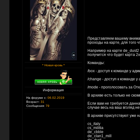
Представляем вашему внимани
проходы на карте, для того 
Например на карте de_dust2 и
получится что будет карта 2x
Команды:
* Новая кровь *
/box - доступ к команде у а
/change - доступ к команде
/mode - проголосовать за От
Информация
В архиве есть только не ско
На форуме с:
06.02.2019
Возраст:
31
Если вам не требуется данна
Сообщения:
79
случае весь на ваш вгзляд не
В архиве присутствуют уже н
cs_italy
cs_militia
de_cbble
de_clan1_mill