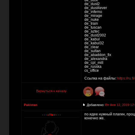
de_dust
de_dust2
de_dust4ever
de_inferno
de_mirage
de_nuke
de_train
de_tuscan
de_aztec
de_dust2002
de_kabul
de_kabul32
de_clear
de_sultan
de_abaddon_fix
de_alexandra
de_cpl_mill
de_russka
cs_office
Ссылка на файлы:
https://ru.
Вернуться к началу
Pakistan
Добавлено:
Вт Фев 12, 2019 12
по идее нужный плагин, проц
конечно же.