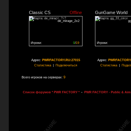
Classic CS
Offline
GunGame World
de_mirage_2x2
g
Игроки:
0
/
19
Игроки:
Сервер заполнен на
0%
Сервер заполнен на
0
Адрес:
PWRFACTORY.RU:27015
Адрес:
PWRFACTORY.
Статистика
|
Подключиться
Статистика
|
Подкл
9
Всего игроков на серверах:
Список форумов * PWR FACTORY *
-
PWR FACTORY - Public & Aim 