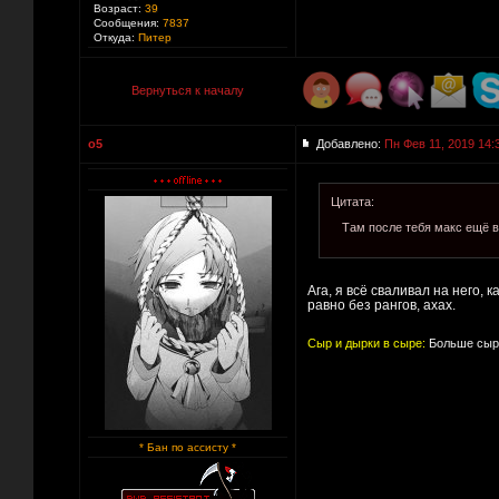
Возраст:
39
Сообщения:
7837
Откуда:
Питер
Вернуться к началу
o5
Добавлено:
Пн Фев 11, 2019 14:
Цитата:
Там после тебя макс ещё в
Ага, я всё сваливал на него,
равно без рангов, ахах.
Сыр и дырки в сыре:
Больше сыра
* Бан по ассисту *