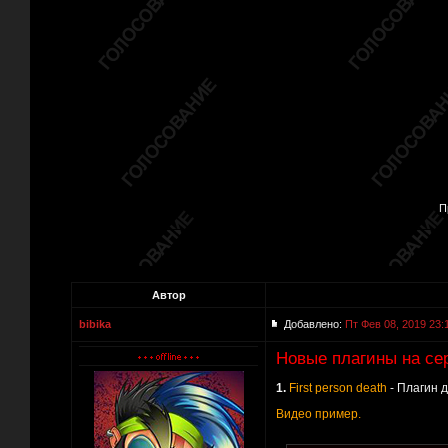
П
Автор
bibika
Добавлено:
Пт Фев 08, 2019 23:
Новые плагины на сер
1.
First person death
- Плагин д
Видео пример.