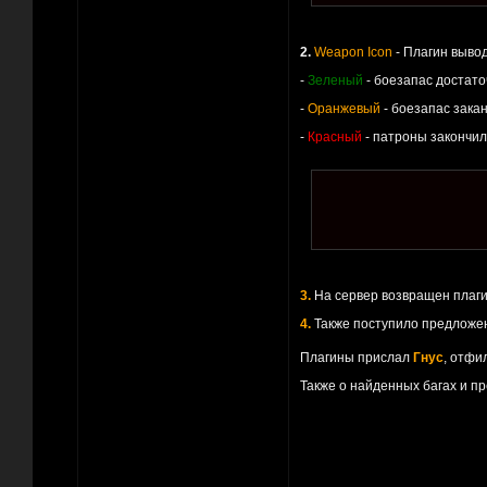
2.
Weapon Icon
- Плагин вывод
-
Зеленый
- боезапас достато
-
Оранжевый
- боезапас зака
-
Красный
- патроны закончил
3.
На сервер возвращен плаг
4.
Также поступило предложе
Плагины прислал
Гнус
, отфи
Также о найденных багах и пр