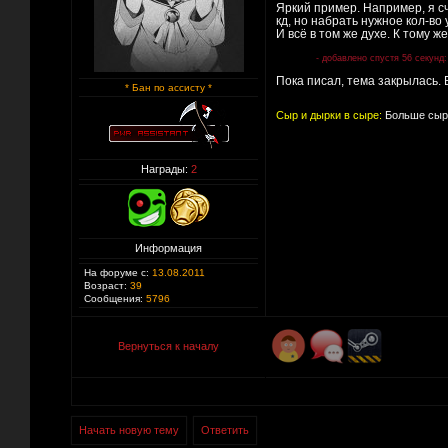
Яркий пример. Например, я с
кд, но набрать нужное кол-во 
И всё в том же духе. К тому же
- добавлено спустя 56 секунд:
Пока писал, тема закрылась. 
* Бан по ассисту *
Сыр и дырки в сыре:
Больше сыра
Награды:
2
Информация
На форуме с:
13.08.2011
Возраст:
39
Сообщения:
5796
Вернуться к началу
Начать новую тему
Ответить