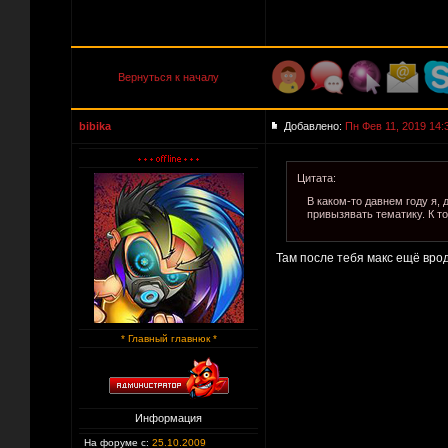
Вернуться к началу
bibika
Добавлено:
Пн Фев 11, 2019 14:
Цитата:
В каком-то давнем году я,
привызявать тематику. К т
Там после тебя макс ещё вро
* Главный главнюк *
Информация
На форуме с:
25.10.2009