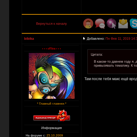
Вернуться к началу
bibika
Добавлено:
Пн Фев 11, 2019 14:
Цитата:
В каком-то давнем году я,
привызявать тематику. К т
Там после тебя макс ещё вро
* Главный главнюк *
Информация
На форуме с:
25.10.2009