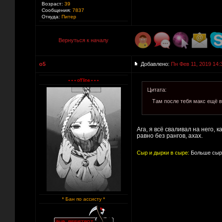
Возраст:
39
Сообщения:
7837
Откуда:
Питер
Вернуться к началу
o5
Добавлено:
Пн Фев 11, 2019 14:
Цитата:
Там после тебя макс ещё в
Ага, я всё сваливал на него,
равно без рангов, ахах.
Сыр и дырки в сыре:
Больше сыра
* Бан по ассисту *