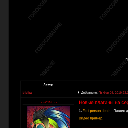
П
Автор
bibika
Добавлено:
Пт Фев 08, 2019 23:
Новые плагины на сер
1.
First person death
- Плагин д
Видео пример.