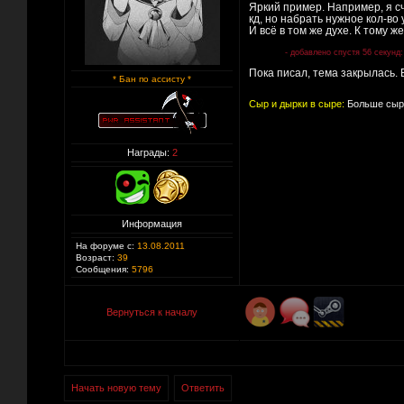
Яркий пример. Например, я с
кд, но набрать нужное кол-во 
И всё в том же духе. К тому же
- добавлено спустя 56 секунд:
Пока писал, тема закрылась. 
* Бан по ассисту *
Сыр и дырки в сыре:
Больше сыра
Награды:
2
Информация
На форуме с:
13.08.2011
Возраст:
39
Сообщения:
5796
Вернуться к началу
Начать новую тему
Ответить