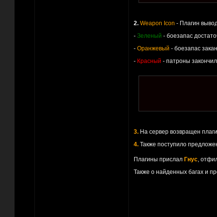
2.
Weapon Icon
- Плагин вывод
-
Зеленый
- боезапас достато
-
Оранжевый
- боезапас зака
-
Красный
- патроны закончил
3.
На сервер возвращен плаг
4.
Также поступило предложе
Плагины прислал
Гнус
, отфи
Также о найденных багах и пр