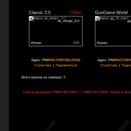
Classic CS
Offline
GunGame World
de_mirage_2x2
gg
Игроки:
0
/
19
Игроки:
Сервер заполнен на
0%
Сервер заполнен на
0
Адрес:
PWRFACTORY.RU:27015
Адрес:
PWRFACTORY.
Статистика
|
Подключиться
Статистика
|
Подкл
9
Всего игроков на серверах:
Список форумов * PWR FACTORY *
-
PWR FACTORY - Public & Aim 