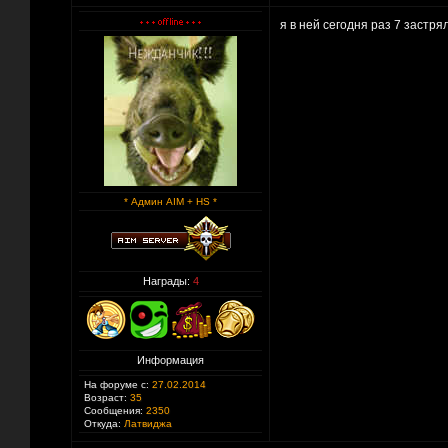
я в ней сегодня раз 7 застря
* Админ AIM + HS *
Награды:
4
Информация
На форуме с:
27.02.2014
Возраст:
35
Сообщения:
2350
Откуда:
Латвиджа