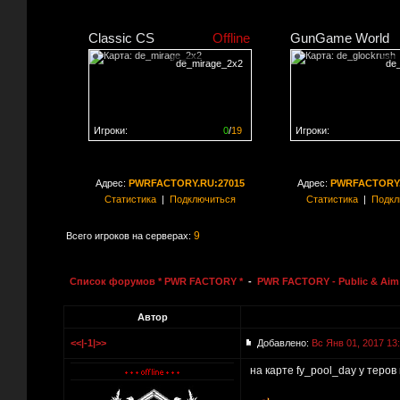
Classic CS
Offline
GunGame World
de_mirage_2x2
de
Игроки:
0
/
19
Игроки:
Сервер заполнен на
0%
Сервер заполнен на
0
Адрес:
PWRFACTORY.RU:27015
Адрес:
PWRFACTORY.
Статистика
|
Подключиться
Статистика
|
Подкл
9
Всего игроков на серверах:
Список форумов * PWR FACTORY *
-
PWR FACTORY - Public & Aim 
Автор
<<|-1|>>
Добавлено:
Вс Янв 01, 2017 13
на карте fy_pool_day у теро