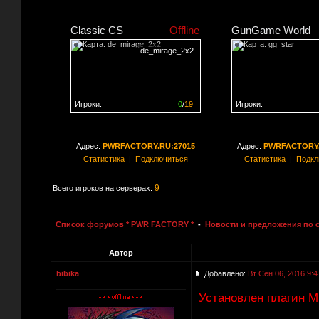
Classic CS
Offline
GunGame World
de_mirage_2x2
Игроки:
0
/
19
Игроки:
Сервер заполнен на
0%
Сервер заполнен на
0
Адрес:
PWRFACTORY.RU:27015
Адрес:
PWRFACTORY.
Статистика
|
Подключиться
Статистика
|
Подкл
9
Всего игроков на серверах:
Список форумов * PWR FACTORY *
-
Новости и предложения по 
Автор
bibika
Добавлено:
Вт Сен 06, 2016 9:4
Установлен плагин M