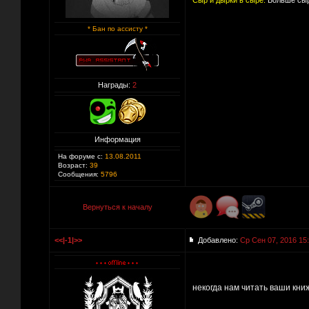
Сыр и дырки в сыре:
Больше сыр
* Бан по ассисту *
Награды:
2
Информация
На форуме с:
13.08.2011
Возраст:
39
Сообщения:
5796
Вернуться к началу
<<|-1|>>
Добавлено:
Ср Сен 07, 2016 15
некогда нам читать ваши кни