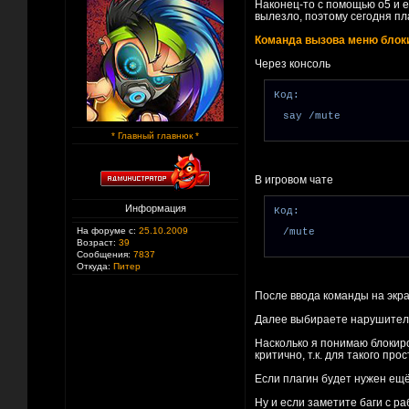
Наконец-то с помощью о5 и 
вылезло, поэтому сегодня пл
Команда вызова меню блок
Через консоль
Код:
say /mute
* Главный главнюк *
В игровом чате
Информация
Код:
На форуме с:
25.10.2009
/mute
Возраст:
39
Сообщения:
7837
Откуда:
Питер
После ввода команды на экра
Далее выбираете нарушител
Насколько я понимаю блокиров
критично, т.к. для такого пр
Если плагин будет нужен ещё
Ну и если заметите баги с ра