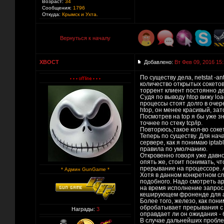
Возраст:
34
Сообщения:
1796
Откуда:
Крымск и Ухта.
Вернуться к началу
XBOCT
Добавлено:
Вт Фев 09, 2016 15
По существу дела, netstat -a
количество открытых сокетов
торрент клиент постоянно де
Судя по выводу htop вижу loa
процессы стоят долго в очер
htop, он менее красивый, за
Посмотрев на top я бы уже зн
точнее по стеку tcp/ip.
Повторюсь,такое кол-во соке
Теперь по существу. Для нач
сервере, как я понимаю ipta
правила по умолчанию.
Откровенно говоря уже давно
опять же, стоит понимать, чт
прерывание на процессоре. А
* Админ GunGame *
Хотя в данном конкретном сл
подобного. Надо смотреть ap
на время исполнение запроса
кеширующем фроненде для 
Более того, железо, как пон
обробатывает прерывания с се
Награды:
3
оправдает ли он ожидания -
В случае дальнейших проблем