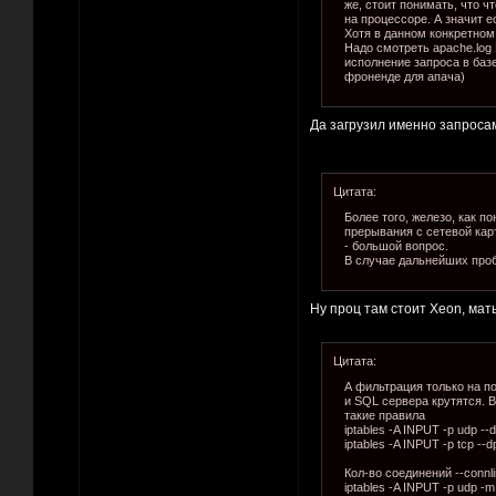
же, стоит понимать, что ч
на процессоре. А значит е
Хотя в данном конкретном 
Надо смотреть apache.log
исполнение запроса в баз
фроненде для апача)
Да загрузил именно запроса
Цитата:
Более того, железо, как п
прерывания с сетевой карт
- большой вопрос.
В случае дальнейших пробл
Ну проц там стоит Xeon, мать
Цитата:
А фильтрация только на п
и SQL сервера крутятся. В
такие правила
iptables -A INPUT -p udp --
iptables -A INPUT -p tcp --d
Кол-во соединений --connl
iptables -A INPUT -p udp -m