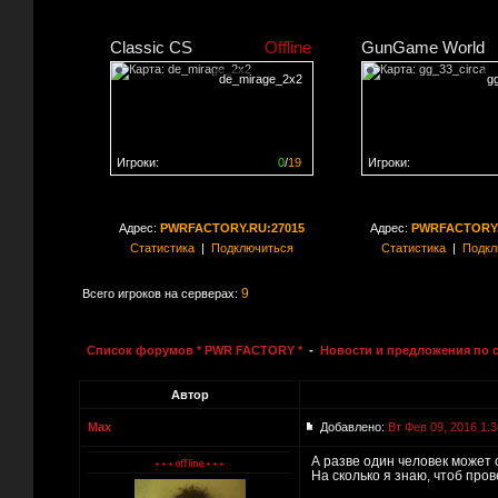
Classic CS
Offline
GunGame World
de_mirage_2x2
g
Игроки:
0
/
19
Игроки:
Сервер заполнен на
0%
Сервер заполнен на
0
Адрес:
PWRFACTORY.RU:27015
Адрес:
PWRFACTORY.
Статистика
|
Подключиться
Статистика
|
Подкл
9
Всего игроков на серверах:
Список форумов * PWR FACTORY *
-
Новости и предложения по 
Автор
Max
Добавлено:
Вт Фев 09, 2016 1:3
А разве один человек может
На сколько я знаю, чтоб про