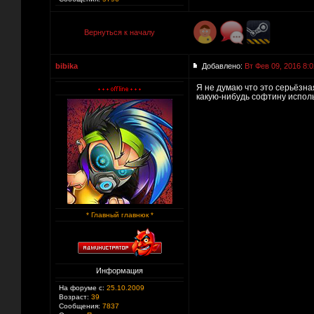
Вернуться к началу
bibika
Добавлено:
Вт Фев 09, 2016 8:0
Я не думаю что это серьёзная
какую-нибудь софтину исполь
* Главный главнюк *
Информация
На форуме с:
25.10.2009
Возраст:
39
Сообщения:
7837