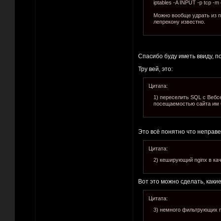
iptables -A INPUT -p tcp -m
Можно вообще удрать из п
лепрекону известно.
Спасибо буду иметь ввиду, п
Тру вей, это:
Цитата:
1) переселить SQL с Вебс
посещаемостью сайта им С
Это всё понятно что неправел
Цитата:
2) кеширующий nginx в ка
Вот это можно сделать, каки
Цитата:
3) немного фильтрующих пр