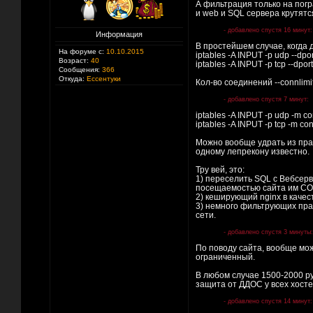
А фильтрация только на погр
и web и SQL сервера крутятс
- добавлено спустя 16 минут:
Информация
В простейшем случае, когда 
На форуме с:
10.10.2015
iptables -A INPUT -p udp --dpo
Возраст:
40
iptables -A INPUT -p tcp --dpor
Сообщения:
366
Откуда:
Ессентуки
Кол-во соединений --connlimi
- добавлено спустя 7 минут:
iptables -A INPUT -p udp -m co
iptables -A INPUT -p tcp -m co
Можно вообще удрать из прав
одному лепрекону известно.
Тру вей, это:
1) переселить SQL с Вебсерв
посещаемостью сайта им СОО
2) кеширующий nginx в каче
3) немного фильтрующих прав
сети.
- добавлено спустя 3 минуты:
По поводу сайта, вообще мож
ограниченный.
В любом случае 1500-2000 ру
защита от ДДОС у всех хосте
- добавлено спустя 14 минут: