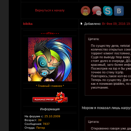
Вернуться к началу
bibika
Добавлено:
Вт Фев 09, 2016 19
Цитата:
По существу дела, netstat
количество открытых соке
торрент клиент постоянно 
Судя по выводу htop вижу 
стоят долго в очереди, ДО
красивый, зато более ин
Посмотрев на top я бы уже
точнее по стеку tcp/ip.
Повторюсь,такое кол-во со
Теперь по существу. Для н
как я понимаю iptables, п
* Главный главнюк *
умолчанию.
htopом я показал лишь нагруз
Информация
На форуме с:
25.10.2009
Возраст:
39
Цитата:
Сообщения:
7837
Откуда:
Питер
Откровенно говоря уже да