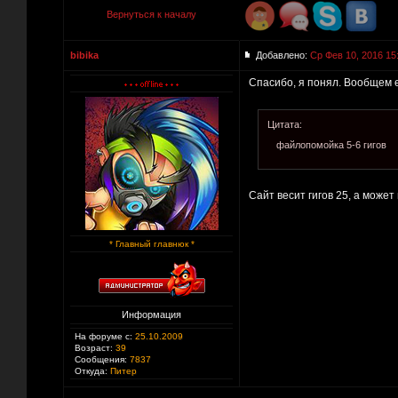
Вернуться к началу
bibika
Добавлено:
Ср Фев 10, 2016 15
Спасибо, я понял. Вообщем е
Цитата:
файлопомойка 5-6 гигов
Сайт весит гигов 25, а может 
* Главный главнюк *
Информация
На форуме с:
25.10.2009
Возраст:
39
Сообщения:
7837
Откуда:
Питер