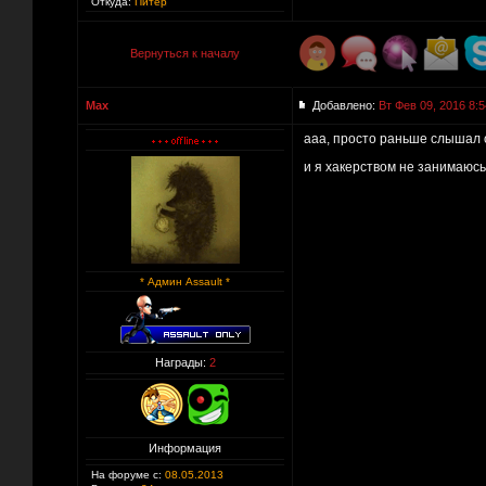
Откуда:
Питер
Вернуться к началу
Max
Добавлено:
Вт Фев 09, 2016 8:5
ааа, просто раньше слышал о
и я хакерством не занимаюсь
* Админ Assault *
Награды:
2
Информация
На форуме с:
08.05.2013