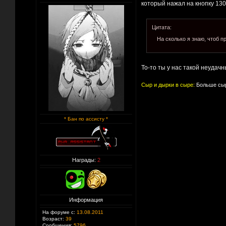
который нажал на кнопку 13
Цитата:
На сколько я знаю, чтоб 
То-то ты у нас такой неудачн
Сыр и дырки в сыре:
Больше сыр
* Бан по ассисту *
Награды:
2
Информация
На форуме с:
13.08.2011
Возраст:
39
Сообщения:
5796