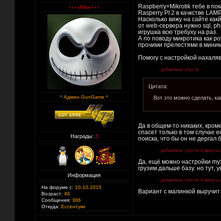
Raspberry+Mikrotik тебе в по
Rasperry PI 2 в качкстве LAM
Насколько вижу на сайте как
от web-сервера нужно sql, ph
игрушка всю требуху на раз.
А по поводу микротика как ро
прочими прелестями в миним
Помогу с настройкой нахаляв
- добавлено спустя:
Цитата:
* Админ GunGame *
Вот это можно сделать, ка
Да в общем-то никаких, кром
спасет только в том случае е
Награды:
3
поиска, что бы он не дергал
- добавлено спустя 4 минуты:
Да, ещё можно настройки my
грузим дальше базу. но тут, 
Информация
- добавлено спустя 4 минуты:
На форуме с:
10.10.2015
Вариант с малинкой выручит 
Возраст:
40
Сообщения:
366
Откуда:
Ессентуки