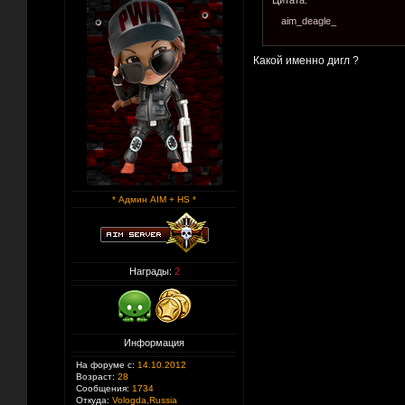
Цитата:
aim_deagle_
Какой именно дигл ?
* Админ AIM + HS *
Награды:
2
Информация
На форуме с:
14.10.2012
Возраст:
28
Сообщения:
1734
Откуда:
Vologda,Russia