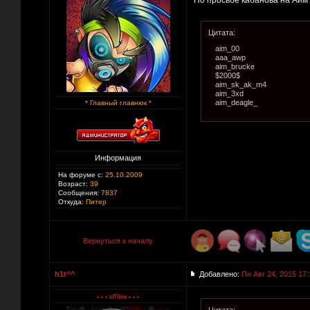
По просьбе кабанова на Аим
Цитата:
aim_00
aaa_awp
aim_brucke
$2000$
aim_sk_ak_m4
aim_3xd
aim_deagle_
* Главный главнюк *
Информация
На форуме с:
25.10.2009
Возраст:
39
Сообщения:
7837
Откуда:
Питер
Вернуться к началу
h1t^^
Добавлено:
Пн Авг 24, 2015 17: