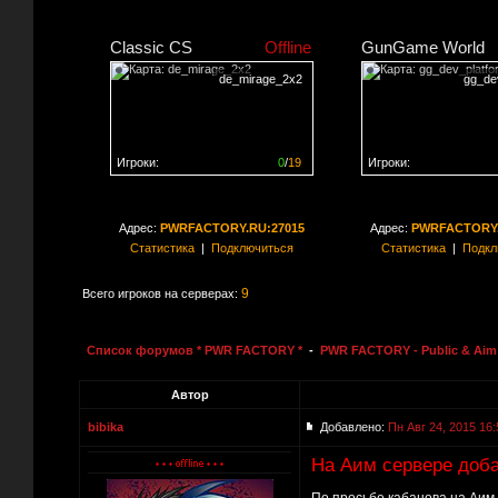
Classic CS
Offline
GunGame World
de_mirage_2x2
gg_de
Игроки:
0
/
19
Игроки:
Сервер заполнен на
0%
Сервер заполнен на
0
Адрес:
PWRFACTORY.RU:27015
Адрес:
PWRFACTORY.
Статистика
|
Подключиться
Статистика
|
Подкл
9
Всего игроков на серверах:
Список форумов * PWR FACTORY *
-
PWR FACTORY - Public & Aim 
Автор
bibika
Добавлено:
Пн Авг 24, 2015 16:
На Аим сервере доб