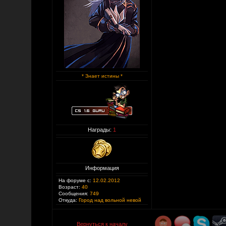
* Знает истины *
Награды:
1
Информация
На форуме с:
12.02.2012
Возраст:
40
Сообщения:
749
Откуда:
Город над вольной невой
Вернуться к началу