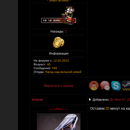
* Знает истины *
Награды:
1
Информация
На форуме с:
12.02.2012
Возраст:
40
Сообщения:
749
Откуда:
Город над вольной невой
Вернуться к началу
Intacto
Добавлено:
Вт Июл 07, 2
Оставим
20
минут на ка