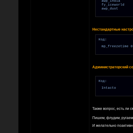
awp_india
fy_iceworld
awp_dust
Нестандартные настро
Код:
mp_freezetime 0
Администраторский со
Код:
Intacto
Также вопрос, есть ли
Пишем, флудим, ругае
И желательно поактивн