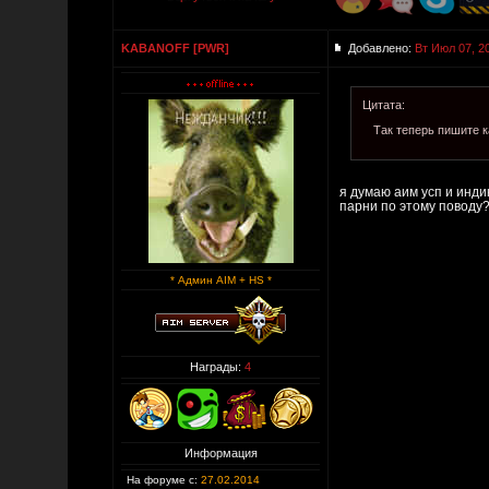
KABANOFF [PWR]
Добавлено:
Вт Июл 07, 2
Цитата:
Так теперь пишите к
я думаю аим усп и инди
парни по этому поводу
* Админ AIM + HS *
Награды:
4
Информация
На форуме с:
27.02.2014