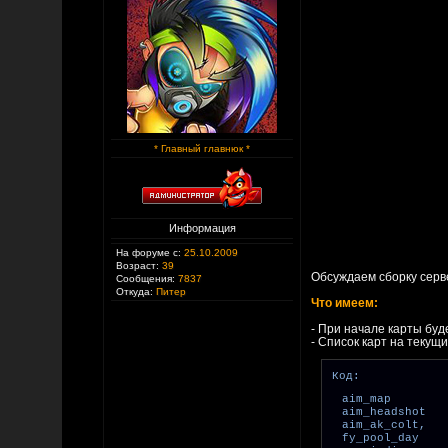
* Главный главнюк *
Информация
На форуме с:
25.10.2009
Возраст:
39
Обсуждаем сборку серв
Сообщения:
7837
Откуда:
Питер
Что имеем:
- При начале карты бу
- Список карт на текущ
Код:
aim_map
aim_headshot
aim_ak_colt,
fy_pool_day