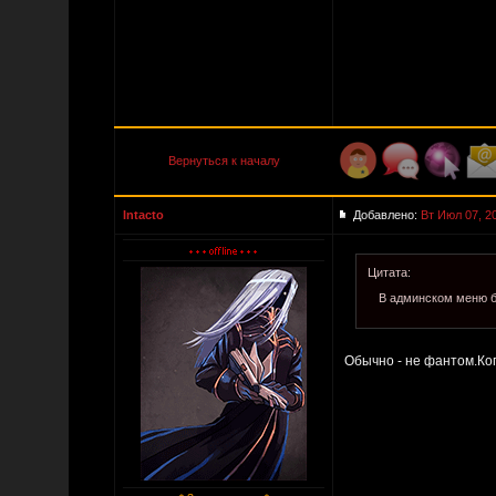
Вернуться к началу
Intacto
Добавлено:
Вт Июл 07, 2
Цитата:
В админском меню б
Обычно - не фантом.Ко