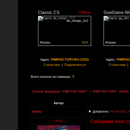
Classic CS
Offline
GunGame Wo
de_mirage_2x2
Игроки:
0
/
19
Игроки:
Сервер заполнен на
0%
Сервер заполне
Адрес:
PWRFACTORY.RU:27015
Адрес:
PWRFAC
Статистика
|
Подключиться
Статистика
|
9
Всего игроков на серверах:
Список форумов * PWR FACTORY *
-
PWR FACTORY - Public 
Автор
bibika
Добавлено:
Чт Июл 02, 2
Собираем Аим се