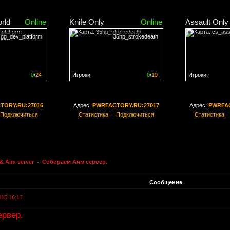
rld
Online
Knife Only
Online
Assault Only
gg_dev_platform
35hp_strokedeath
0
/
24
Игроки:
0
/
19
Игроки:
н на
0%
Сервер заполнен на
0%
Сервер заполн
TORY.RU:27016
Адрес:
PWRFACTORY.RU:27017
Адрес:
PWRFAC
Подключиться
Статистика
|
Подключиться
Статистика
& Aim server
-
Собираем Аим сервер.
Сообщение
015 16:17
рвер.