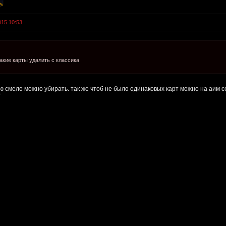
015 10:53
акие карты удалить с классика
ю смело можно убирать. так же чтоб не было одинаковых карт можно на аим 
?