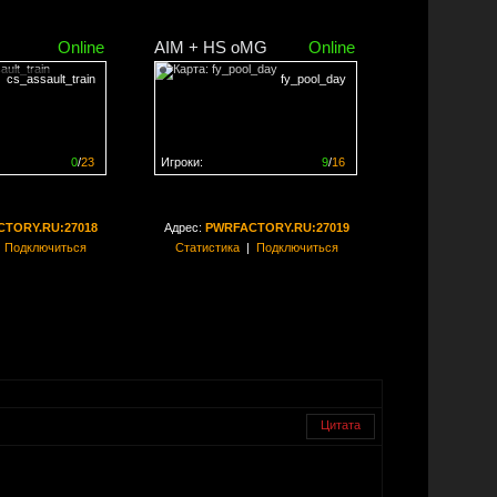
Online
AIM + HS oMG
Online
cs_assault_train
fy_pool_day
0
/
23
Игроки:
9
/
16
ен на
0%
Сервер заполнен на
56%
TORY.RU:27018
Адрес:
PWRFACTORY.RU:27019
|
Подключиться
Статистика
|
Подключиться
Цитата