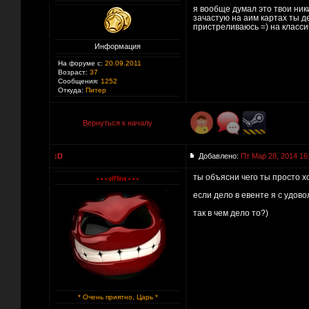
я вообще думал это твои ники
зачастую на аим картах ты де
пристреливаюсь =) на класси
Информация
На форуме с:
20.09.2011
Возраст:
37
Сообщения:
1252
Откуда:
Питер
Вернуться к началу
:D
Добавлено:
Пт Мар 28, 2014 16
ты объясни чего ты просто х
если дело в евенте я с удово
так в чем дело то?)
* Очень приятно, Царь *