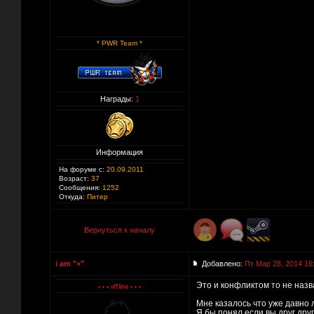
* PWR Team *
Награды:
1
Информация
На форуме с:
20.09.2011
Возраст:
37
Сообщения:
1252
Откуда:
Питер
Вернуться к началу
i am "+"
Добавлено:
Пт Мар 28, 2014 16
Это и конфликтом то не назва
Мне казалось что уже давно л
Я бы понял если вы друг дру