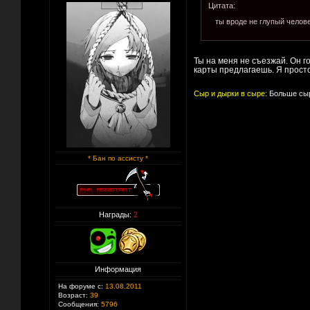
Цитата:
ты вроде не глупый челов
Ты на меня не съезжай. Он го
карты предлагаешь. Я прост
Сыр и дырки в сыре:
Больше сыр
* Бан по ассисту *
Награды:
2
Информация
На форуме с:
13.08.2011
Возраст:
39
Сообщения:
5796