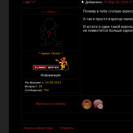
i am "+"
Добавлено:
Пт Мар 28, 2014 17
Почему в тебе столько агрес
А так я просто в кратце напи
И кстати я один такой корол
не поместится больше одног
* Админ Classic *
Информация
На форуме с:
14.08.2012
Возраст:
28
Сообщения:
754
Вернуться к началу
Начать новую тему
Ответить