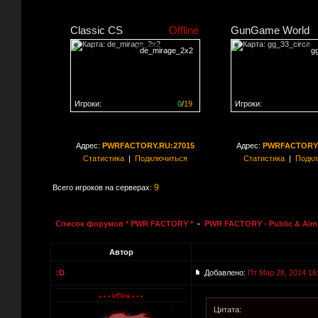
Classic CS
Offline
GunGame World
de_mirage_2x2
g
Игроки:
0
/
19
Игроки:
Сервер заполнен на
0%
Сервер заполнен на
0
Адрес:
PWRFACTORY.RU:27015
Адрес:
PWRFACTORY.
Статистика
|
Подключиться
Статистика
|
Подкл
9
Всего игроков на серверах:
Список форумов * PWR FACTORY *
-
PWR FACTORY - Public & Aim 
Автор
:D
Добавлено:
Пт Мар 28, 2014 16
Цитата: