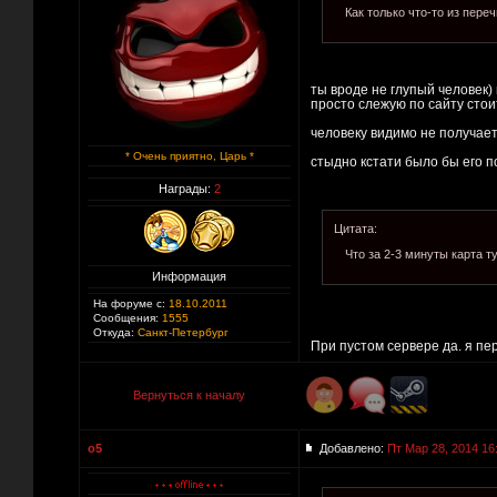
Как только что-то из пере
ты вроде не глупый человек)
просто слежую по сайту стои
человеку видимо не получаетс
* Очень приятно, Царь *
стыдно кстати было бы его пол
Награды:
2
Цитата:
Что за 2-3 минуты карта т
Информация
На форуме с:
18.10.2011
Сообщения:
1555
Откуда:
Санкт-Петербург
При пустом сервере да. я пе
Вернуться к началу
o5
Добавлено:
Пт Мар 28, 2014 16