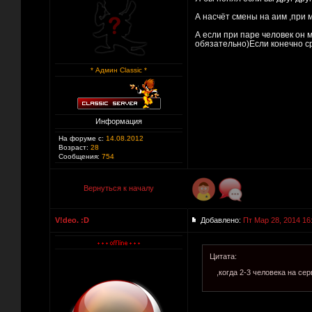
А насчёт смены на аим ,при 
А если при паре человек он 
обязательно)Если конечно с
* Админ Classic *
Информация
На форуме с:
14.08.2012
Возраст:
28
Сообщения:
754
Вернуться к началу
V!deo. :D
Добавлено:
Пт Мар 28, 2014 16
Цитата:
,когда 2-3 человека на се