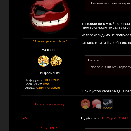
Как только что-то из пере
ты вроде не глупый человек)
просто слежую по сайту стои
человеку видимо не получаетс
* Очень приятно, Царь *
стыдно кстати было бы его пол
Награды:
2
Цитата:
Что за 2-3 минуты карта т
Информация
На форуме с:
18.10.2011
Сообщения:
1555
Откуда:
Санкт-Петербург
При пустом сервере да. я пе
Вернуться к началу
o5
Добавлено:
Пт Мар 28, 2014 16