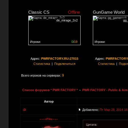
Classic CS
Offline
GunGame World
de_mirage_2x2
gg
Игроки:
0
/
19
Игроки:
Сервер заполнен на
0%
Сервер заполнен на
0
Адрес:
PWRFACTORY.RU:27015
Адрес:
PWRFACTORY.
Статистика
|
Подключиться
Статистика
|
Подкл
9
Всего игроков на серверах:
Список форумов * PWR FACTORY *
-
PWR FACTORY - Public & Aim 
Автор
:D
Добавлено:
Пт Мар 28, 2014 16
Цитата: