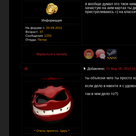
я вообще думал это твои ники
зачастую на аим картах ты де
пристреливаюсь =) на класси
Информация
На форуме с:
20.09.2011
Возраст:
37
Сообщения:
1252
Откуда:
Питер
Вернуться к началу
:D
Добавлено:
Пт Мар 28, 2014 16
ты объясни чего ты просто х
если дело в евенте я с удово
так в чем дело то?)
* Очень приятно, Царь *