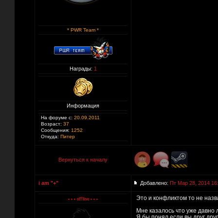
* PWR Team *
Награды:
1
Информация
На форуме с:
20.09.2011
Возраст:
37
Сообщения:
1252
Откуда:
Питер
Вернуться к началу
i am "+"
Добавлено:
Пт Мар 28, 2014 16
Это и конфликтом то не назва
Мне казалось что уже давно л
Я бы понял если вы друг дру