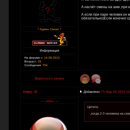
А насчёт смены на аим ,при 
А если при паре человек он 
обязательно)Если конечно с
* Админ Classic *
Информация
На форуме с:
14.08.2012
Возраст:
28
Сообщения:
754
Вернуться к началу
V!deo. :D
Добавлено:
Пт Мар 28, 2014 16
Цитата:
,когда 2-3 человека на се