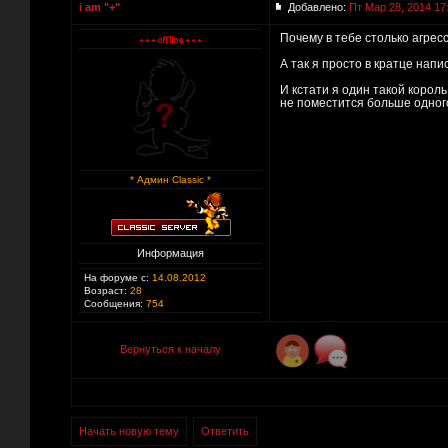
i am "+"
Добавлено:
Пт Мар 28, 2014 17
Почему в тебе столько агрес
А так я просто в кратце напи
И кстати я один такой корол
не поместится больше одног
* Админ Classic *
Информация
На форуме с:
14.08.2012
Возраст:
28
Сообщения:
754
Вернуться к началу
Начать новую тему
Ответить