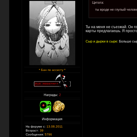
Цитата:
ты вроде не глупый челов
Ты на меня не съезжай. Он го
карты предлагаешь. Я прост
Сыр и дырки в сыре:
Больше сыр
* Бан по ассисту *
Награды:
2
Информация
На форуме с:
13.08.2011
Возраст:
39
Сообщения:
5796