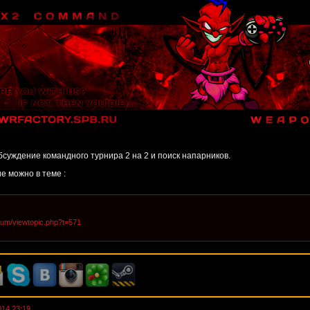
бсуждение командного турнира 2 на 2 и поиск напарников.
е можно в теме :
forum/viewtopic.php?t=571
014 23:19