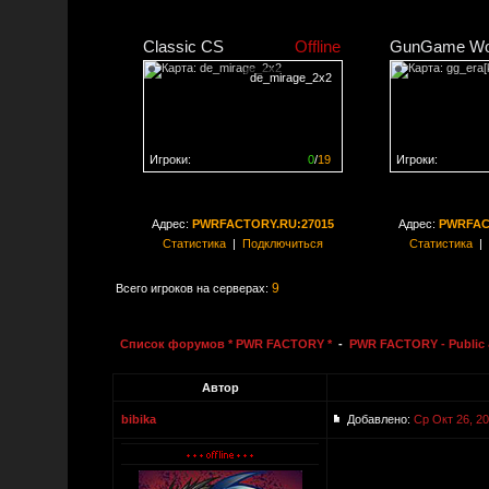
Classic CS
Offline
GunGame Wo
de_mirage_2x2
Игроки:
0
/
19
Игроки:
Сервер заполнен на
0%
Сервер заполне
Адрес:
PWRFACTORY.RU:27015
Адрес:
PWRFAC
Статистика
|
Подключиться
Статистика
|
9
Всего игроков на серверах:
Список форумов * PWR FACTORY *
-
PWR FACTORY - Public 
Автор
bibika
Добавлено:
Ср Окт 26, 20