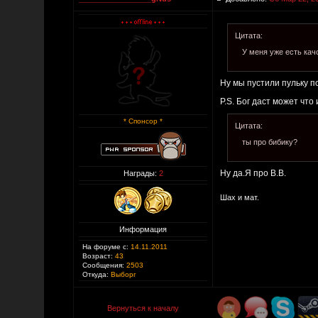
Цитата:
У меня уже есть кач
Ну мы пустили пульку п
P.S. Бог даст может что 
* Спонсор *
Цитата:
ты про бибику?
Ну да.Я про В.В.
Награды:
2
Шах и мат.
Информация
На форуме с:
14.11.2011
Возраст:
43
Сообщения:
2503
Откуда:
Выборг
Вернуться к началу