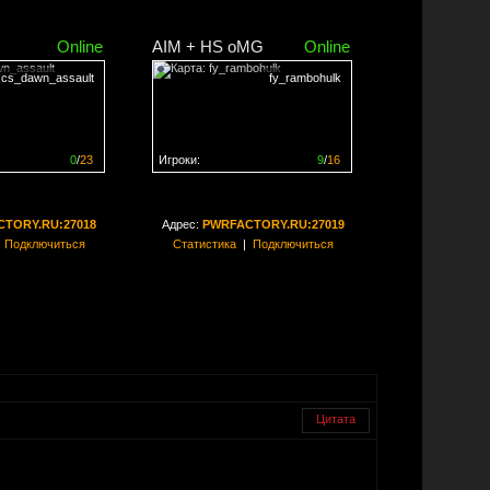
Online
AIM + HS oMG
Online
cs_dawn_assault
fy_rambohulk
0
/
23
Игроки:
9
/
16
ен на
0%
Сервер заполнен на
56%
TORY.RU:27018
Адрес:
PWRFACTORY.RU:27019
|
Подключиться
Статистика
|
Подключиться
Цитата