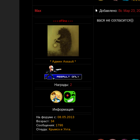
Max
Добавлено:
Вс Мар 23, 20
вася не согласится))
* Админ Assault *
Награды:
2
Информация
На форуме с:
08.05.2013
Возраст:
34
Сообщения:
1796
Откуда:
Крымск и Ухта.