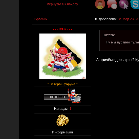
Вернуться к началу
SpamiK
Добавлено:
Вс Мар 23, 2
Цитата:
Ну мы пустили пульк
А причём здесь трик? К
* Ветеран форума *
Награды:
1
Информация