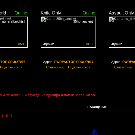
rld
Online
Knife Only
Online
Assault Only
gg_era[knights]
35hp_ancient
0
/
24
Игроки:
0
/
19
Игроки:
н на
0%
Сервер заполнен на
0%
Сервер заполн
TORY.RU:27016
Адрес:
PWRFACTORY.RU:27017
Адрес:
PWRFAC
Подключиться
Статистика
|
Подключиться
Статистика
& Aim server
-
Обсуждение турнира и поиск напарников
Сообщение
11 15:21