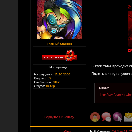
* Главный главнюк *
В этой теме проходит о
Информация
Подать заявку на участи
На форуме с:
25.10.2009
Возраст:
39
Сообщения:
7837
Откуда:
Питер
Цитата:
http://pwrfactory.ru/
Вернуться к началу
_________________gNus
Добавлено:
Сб Мар 22, 2