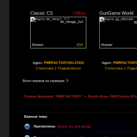
Classic CS
Offline
GunGame World
de_mirage_2x2
g
Игроки:
0
/
19
Игроки:
Сервер заполнен на
0%
Сервер заполнен на
0
Адрес:
PWRFACTORY.RU:27015
Адрес:
PWRFACTORY.
Статистика
|
Подключиться
Статистика
|
Подкл
9
Всего игроков на серверах:
Список форумов * PWR FACTORY *
-
Dendy Игры \ NES Games [8 bi
Важные темы
Прилеплена:
Запрос игр для Денди.