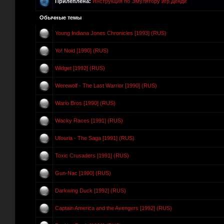
Прилеплена:
Инструкция по Эмулятору игр Денди
Обычные темы
Young Indiana Jones Chronicles [1993] (RUS)
Yo! Noid [1990] (RUS)
Widget [1992] (RUS)
Werewolf - The Last Warrior [1990] (RUS)
Wario Bros [1990] (RUS)
Wacky Races [1991] (RUS)
Ufouria - The Saga [1991] (RUS)
Toxic Crusaders [1991] (RUS)
Gun-Nac [1990] (RUS)
Darkwing Duck [1992] (RUS)
Captain America and the Avengers [1992] (RUS)