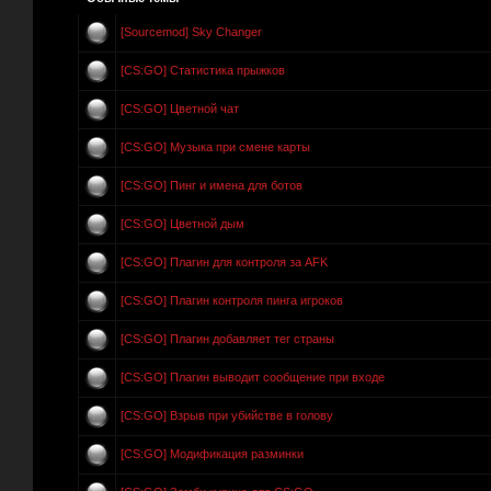
[Sourcemod] Sky Changer
[CS:GO] Статистика прыжков
[CS:GO] Цветной чат
[CS:GO] Музыка при смене карты
[CS:GO] Пинг и имена для ботов
[CS:GO] Цветной дым
[CS:GO] Плагин для контроля за AFK
[CS:GO] Плагин контроля пинга игроков
[CS:GO] Плагин добавляет тег страны
[CS:GO] Плагин выводит сообщение при входе
[CS:GO] Взрыв при убийстве в голову
[CS:GO] Модификация разминки