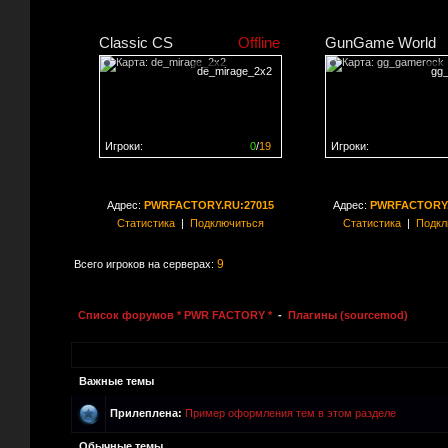
Classic CS
Offline
GunGame World
de_mirage_2x2
gg
Игроки:
0
/
19
Игроки:
Сервер заполнен на
0%
Сервер заполнен на
0
Адрес:
PWRFACTORY.RU:27015
Адрес:
PWRFACTORY.
Статистика
|
Подключиться
Статистика
|
Подкл
9
Всего игроков на серверах:
Список форумов * PWR FACTORY *
-
Плагины (sourcemod)
Важные темы
Прилеплена:
Пример оформления тем в этом разделе
Обычные темы