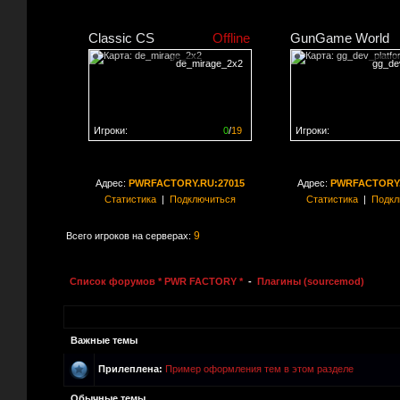
Classic CS
Offline
GunGame World
de_mirage_2x2
gg_de
Игроки:
0
/
19
Игроки:
Сервер заполнен на
0%
Сервер заполнен на
0
Адрес:
PWRFACTORY.RU:27015
Адрес:
PWRFACTORY.
Статистика
|
Подключиться
Статистика
|
Подкл
9
Всего игроков на серверах:
Список форумов * PWR FACTORY *
-
Плагины (sourcemod)
Важные темы
Прилеплена:
Пример оформления тем в этом разделе
Обычные темы