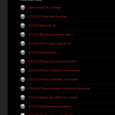
[Sourcemod] Sky Changer
[CS:GO] Статистика прыжков
[CS:GO] Цветной чат
[CS:GO] Музыка при смене карты
[CS:GO] Пинг и имена для ботов
[CS:GO] Цветной дым
[CS:GO] Плагин для контроля за AFK
[CS:GO] Плагин контроля пинга игроков
[CS:GO] Плагин добавляет тег страны
[CS:GO] Плагин выводит сообщение при входе
[CS:GO] Взрыв при убийстве в голову
[CS:GO] Модификация разминки