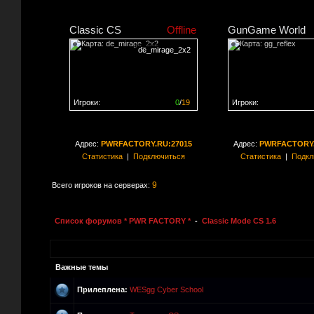
Classic CS
Offline
GunGame World
de_mirage_2x2
Игроки:
0
/
19
Игроки:
Сервер заполнен на
0%
Сервер заполнен на
0
Адрес:
PWRFACTORY.RU:27015
Адрес:
PWRFACTORY.
Статистика
|
Подключиться
Статистика
|
Подкл
9
Всего игроков на серверах:
Список форумов * PWR FACTORY *
-
Classic Mode CS 1.6
Важные темы
Прилеплена:
WESgg Cyber School