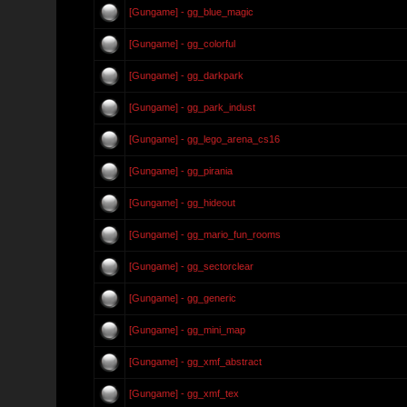
[Gungame] - gg_blue_magic
[Gungame] - gg_colorful
[Gungame] - gg_darkpark
[Gungame] - gg_park_indust
[Gungame] - gg_lego_arena_cs16
[Gungame] - gg_pirania
[Gungame] - gg_hideout
[Gungame] - gg_mario_fun_rooms
[Gungame] - gg_sectorclear
[Gungame] - gg_generic
[Gungame] - gg_mini_map
[Gungame] - gg_xmf_abstract
[Gungame] - gg_xmf_tex