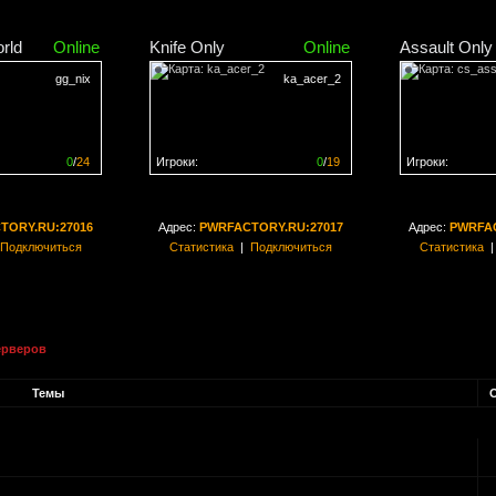
rld
Online
Knife Only
Online
Assault Only
gg_nix
ka_acer_2
0
/
24
Игроки:
0
/
19
Игроки:
н на
0%
Сервер заполнен на
0%
Сервер заполн
TORY.RU:27016
Адрес:
PWRFACTORY.RU:27017
Адрес:
PWRFAC
Подключиться
Статистика
|
Подключиться
Статистика
ерверов
Темы