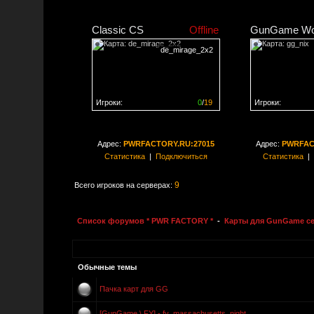
Classic CS
Offline
GunGame Wo
de_mirage_2x2
Игроки:
0
/
19
Игроки:
Сервер заполнен на
0%
Сервер заполне
Адрес:
PWRFACTORY.RU:27015
Адрес:
PWRFAC
Статистика
|
Подключиться
Статистика
|
9
Всего игроков на серверах:
Список форумов * PWR FACTORY *
-
Карты для GunGame с
Обычные темы
Пачка карт для GG
[GunGame \ FY] - fy_massachusetts_night