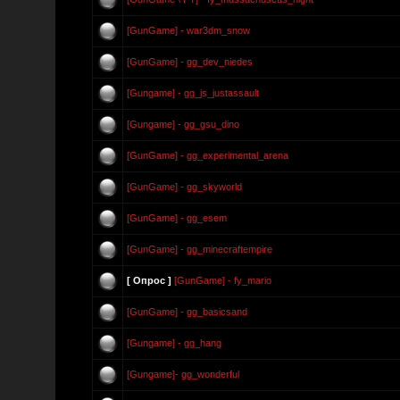
[GunGame] - war3dm_snow
[GunGame] - gg_dev_niedes
[Gungame] - gg_js_justassault
[Gungame] - gg_gsu_dino
[GunGame] - gg_experimental_arena
[GunGame] - gg_skyworld
[GunGame] - gg_esem
[GunGame] - gg_minecraftempire
[ Опрос ]
[GunGame] - fy_mario
[GunGame] - gg_basicsand
[Gungame] - gg_hang
[Gungame]- gg_wonderful