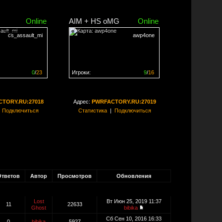
Online
AIM + HS oMG
Online
cs_assault_mi
awp4one
0
/
23
Игроки:
9
/
16
ен на
0%
Сервер заполнен на
56%
TORY.RU:27018
Адрес:
PWRFACTORY.RU:27019
|
Подключиться
Статистика
|
Подключиться
Ответов
Автор
Просмотров
Обновления
Lost
Вт Июн 25, 2019 11:37
11
22633
Ghost
bibika
Сб Сен 10, 2016 16:33
0
bibika
5927