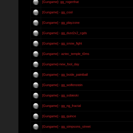
[Gungame]- gg_rogerthat
[Gungame] - gg_cool
[Gungame] - gg_playzone
[Gungame] - gg_dust2x2_cgds
[Gungame] - gg_snow_fight
[Gungame] - aztec_temple_t0ms
[Gungame]-new_fool_day
[Gungame] - gg_bside_paintball
[Gungame] - gg_wolfenstein
[Gungame] - gg_sobieski
[Gungame] - gg_ng_fractal
[Gungame] - gg_quince
[Gungame] - gg_simpsons_street