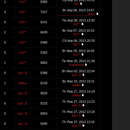
Ср Апр 10, 2013 14:51
1
h1t^^
6365
Ant
Вт Апр 09, 2013 14:57
3
h1t^^
7227
_________________gNus
Пн Апр 08, 2013 13:30
0
h1t^^
5241
h1t^^
Вс Апр 07, 2013 10:10
2
h1t^^
6639
h1t^^
Сб Апр 06, 2013 20:29
0
h1t^^
5388
h1t^^
Вт Фев 26, 2013 16:05
0
h1t^^
5392
h1t^^
Пн Фев 25, 2013 21:28
1
h1t^^
5862
RampaGe
Вт Июл 03, 2012 22:04
0
byk.:D
5388
byk.:D
Вс Фев 19, 2012 19:21
1
bibika
6218
bibika
Пт Янв 27, 2012 14:19
1
byk.:D
5818
bibika
Пт Янв 27, 2012 13:22
0
byk.:D
5215
byk.:D
Пт Янв 27, 2012 13:18
0
byk.:D
5003
byk.:D
Пт Янв 27, 2012 13:15
0
byk.:D
5045
byk.:D