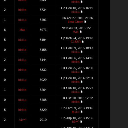
bibika
Сб Сен 10, 2016 16:19
2
bibika
5734
bibika
Сб Авг 27, 2016 21:36
1
bibika
5491
Lost Ghost
Чт Июн 23, 2016 1:25
6
Max
8971
Max
Ср Фев 24, 2016 19:18
5
bibika
8194
C1B3R
Пн Ноя 09, 2015 18:47
0
bibika
5158
bibika
Пт Ноя 06, 2015 14:16
2
bibika
6144
bibika
Пт Сен 25, 2015 16:30
0
bibika
5332
bibika
Ср Сен 10, 2014 22:01
0
bibika
6029
bibika
Пт Янв 10, 2014 15:27
1
bibika
6264
bibika
Чт Окт 10, 2013 12:22
0
bibika
5408
bibika
Ср Окт 09, 2013 19:46
5
bibika
8829
M1ke
Ср Апр 10, 2013 15:56
2
h1t^^
7010
h1t^^