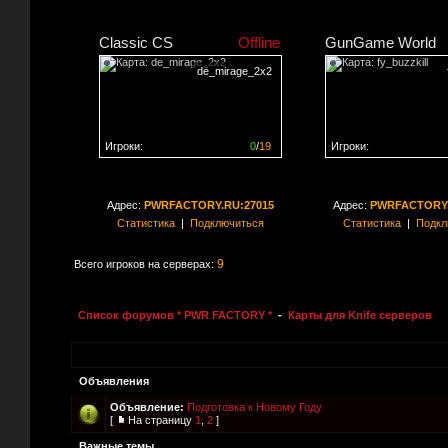
Classic CS
Offline
GunGame World
de_mirage_2x2
Игроки:
0
/
19
Игроки:
Сервер заполнен на
0%
Сервер заполнен на
0
Адрес:
PWRFACTORY.RU:27015
Адрес:
PWRFACTORY.
Статистика
|
Подключиться
Статистика
|
Подкл
9
Всего игроков на серверах:
Список форумов * PWR FACTORY *
-
Карты для Knife серверов
Объявления
Объявление:
Подготовка к Новому Году
[
На страницу
1
,
2
]
Важные темы