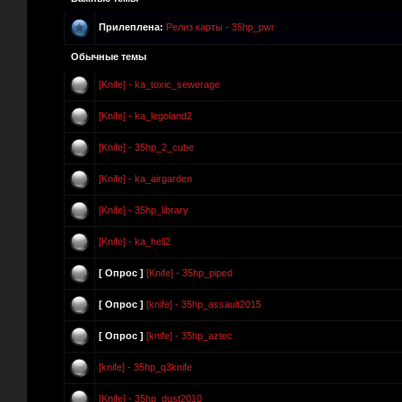
Прилеплена:
Релиз карты - 35hp_pwr
Обычные темы
[Knife] - ka_toxic_sewerage
[Knife] - ka_legoland2
[Knife] - 35hp_2_cube
[Knife] - ka_airgarden
[Knife] - 35hp_library
[Knife] - ka_hell2
[ Опрос ]
[Knife] - 35hp_piped
[ Опрос ]
[knife] - 35hp_assault2015
[ Опрос ]
[knife] - 35hp_aztec
[knife] - 35hp_q3knife
[Knife] - 35hp_dust2010