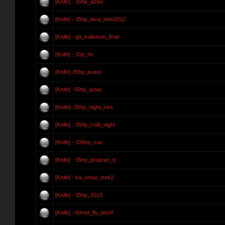
[Knife] - 35hp_aztec
[Knife] - 35hp_lava_new2012
[Knife] - ga_koliseum_final
[Knife] - 1hp_he
[Knife]-35hp_avast
[Knife] -35hp_aztec
[Knife]- 35hp_night_stre
[Knife] - 35hp_cold_night
[Knife] - 100hp_cse
[Knife] - 35hp_propran_b
[Knife] - ka_xmas_tree2
[Knife] - 35hp_2013
[Knife] - b0red_fly_test4