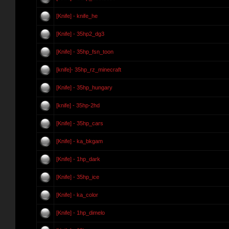
[Knife] - knife_he
[Knife] - 35hp2_dg3
[Knife] - 35hp_fsn_toon
[knife]- 35hp_rz_minecraft
[Knife] - 35hp_hungary
[knife] - 35hp-2hd
[Knife] - 35hp_cars
[Knife] - ka_bkgam
[Knife] - 1hp_dark
[Knife] - 35hp_ice
[Knife] - ka_color
[Knife] - 1hp_dimelo