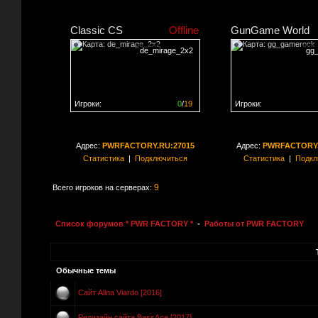
Classic CS
Offline
GunGame World
de_mirage_2x2
gg
Игроки:
0
/
19
Игроки:
Сервер заполнен на
0%
Сервер заполнен на
0
Адрес:
PWRFACTORY.RU:27015
Адрес:
PWRFACTORY.
Статистика
|
Подключиться
Статистика
|
Подкл
9
Всего игроков на серверах:
Список форумов * PWR FACTORY *
-
Работы от PWR FACTORY
Обычные темы
Сайт Alina Viardo [2016]
Редизайн сайта BassAce [2017]