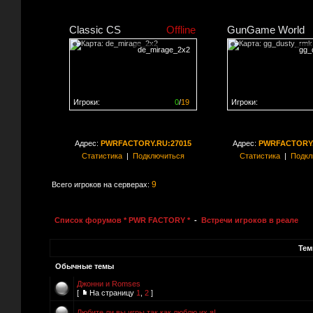
Classic CS
Offline
GunGame World
de_mirage_2x2
gg_
Игроки:
0
/
19
Игроки:
Сервер заполнен на
0%
Сервер заполнен на
0
Адрес:
PWRFACTORY.RU:27015
Адрес:
PWRFACTORY.
Статистика
|
Подключиться
Статистика
|
Подкл
9
Всего игроков на серверах:
Список форумов * PWR FACTORY *
-
Встречи игроков в реале
Те
Обычные темы
Джонни и Romses
[
На страницу
1
,
2
]
Любите ли вы игры так как люблю их я!