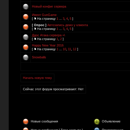
Новый конфиг сервера
Ивент GunGame
[
На страницу
1
...
3
,
4
,
5
]
[ Опрос ]
Автозапись демо у клиента
[
На страницу
1
...
3
,
4
,
5
]
Ддос Атака сервера =\
[
На страницу
1
,
2
]
Happy New Year 2016
[
На страницу
1
...
10
,
11
,
12
]
Snowballs
Начать новую тему
Сейчас этот форум просматривают: Нет
Новые сообщения
Объявление