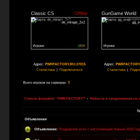
Classic CS
Offline
GunGame World
de_mirage_2x2
gg_er
Игроки:
0
/
19
Игроки:
Сервер заполнен на
0%
Сервер заполнен на
0
Адрес:
PWRFACTORY.RU:27015
Адрес:
PWRFACTORY.
Статистика
|
Подключиться
Статистика
|
Подкл
9
Всего игроков на серверах:
Список форумов * PWR FACTORY *
-
Новости и предложения по 
Т
Объявления
Объявление:
Поздравляю всех с наступающим Новым 2025 Год