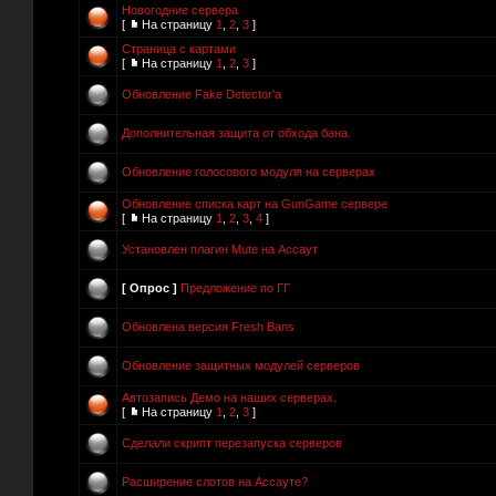
Новогодние сервера
[
На страницу
1
,
2
,
3
]
Страница с картами
[
На страницу
1
,
2
,
3
]
Обновление Fake Detector'a
Дополнительная защита от обхода бана.
Обновление голосового модуля на серверах
Обновление списка карт на GunGame сервере
[
На страницу
1
,
2
,
3
,
4
]
Установлен плагин Mute на Ассаут
[ Опрос ]
Предложение по ГГ
Обновлена версия Fresh Bans
Обновление защитных модулей серверов
Автозапись Демо на наших серверах.
[
На страницу
1
,
2
,
3
]
Сделали скрипт перезапуска серверов
Расширение слотов на Ассауте?