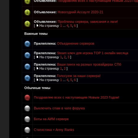
Объявление:
Поздравляю всех с наступающим Новым 2023 Год
Объявление:
Новогодний Ассаулт 2020-21
Объявление:
Проблемы сервера, зависания и лаги!
[
На страницу
1
...
4
,
5
,
6
]
Важные темы
Прилеплена:
Объединение серверов
Прилеплена:
Steam ключ для игрока TOP 1 онлайн месяца
[
На страницу
1
,
2
,
3
]
Прилеплена:
Ваши пинги на разных провайдерах СПб
[
На страницу
1
,
2
]
Прилеплена:
Голосуем за наши сервера!
[
На страницу
1
...
4
,
5
,
6
]
Обычные темы
Поздравляю всех с наступающим Новым 2023 Годом!
Выключить спам в чате форума
Боты на АИМ сервере
Статистика + Army Ranks