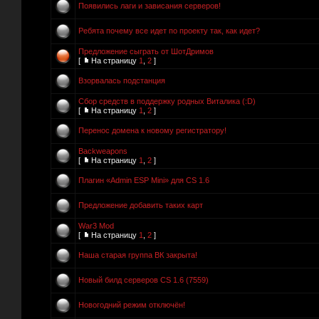
Появились лаги и зависания серверов!
Ребята почему все идет по проекту так, как идет?
Предложение сыграть от ШотДримов
[
На страницу
1
,
2
]
Взорвалась подстанция
Сбор средств в поддержку родных Виталика (:D)
[
На страницу
1
,
2
]
Перенос домена к новому регистратору!
Backweapons
[
На страницу
1
,
2
]
Плагин «Admin ESP Mini» для CS 1.6
Предложение добавить таких карт
War3 Mod
[
На страницу
1
,
2
]
Наша старая группа ВК закрыта!
Новый билд серверов CS 1.6 (7559)
Новогодний режим отключён!