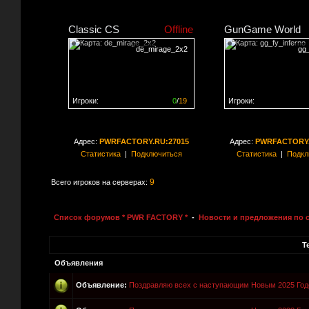
Classic CS
Offline
GunGame World
de_mirage_2x2
gg_
Игроки:
0
/
19
Игроки:
Сервер заполнен на
0%
Сервер заполнен на
0
Адрес:
PWRFACTORY.RU:27015
Адрес:
PWRFACTORY.
Статистика
|
Подключиться
Статистика
|
Подкл
9
Всего игроков на серверах:
Список форумов * PWR FACTORY *
-
Новости и предложения по 
Т
Объявления
Объявление:
Поздравляю всех с наступающим Новым 2025 Год