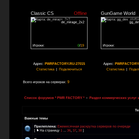
Classic CS
Offline
GunGame World
de_mirage_2x2
gg_de
Игроки:
0
/
19
Игроки:
Сервер заполнен на
0%
Сервер заполнен на
0
Адрес:
PWRFACTORY.RU:27015
Адрес:
PWRFACTORY.
Статистика
|
Подключиться
Статистика
|
Подкл
9
Всего игроков на серверах:
Список форумов * PWR FACTORY *
-
Раздел коммерческих услуг 
Т
Важные темы
Прилеплена:
Ежемесячная раскрутка серверов по очереди
[
На страницу
1
...
36
,
37
,
38
]