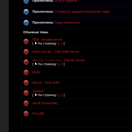
Прилеплена:
Услуги гаранта
Прилеплена:
Стоимость администраторских прав
Прилеплена:
Наши реквизиты
Обычные темы
FEN - Assault server
[
На страницу
1
,
2
]
Anton Kovaly - Only Knife Server
int i = 5; i = ++i + ++i; - Classic server
[
На страницу
1
,
2
]
MoPz
Nikron - Only Knife
San4eS
[
На страницу
1
,
2
]
nif-nif {SvInArNiK}
Pozzitiff