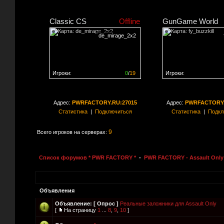
Classic CS
Offline
GunGame World
de_mirage_2x2
Игроки:
0
/
19
Игроки:
Сервер заполнен на
0%
Сервер заполнен на
0
Адрес:
PWRFACTORY.RU:27015
Адрес:
PWRFACTORY.
Статистика
|
Подключиться
Статистика
|
Подкл
9
Всего игроков на серверах:
Список форумов * PWR FACTORY *
-
PWR FACTORY - Assault Only
Объявления
Объявление:
[ Опрос ]
Реальные заложники для Assault Only
[
На страницу
1
...
8
,
9
,
10
]