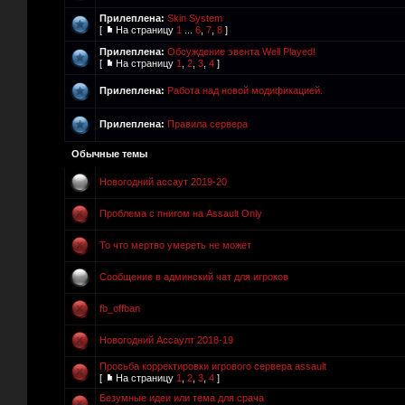
Прилеплена:
Skin System
[
На страницу
1
...
6
,
7
,
8
]
Прилеплена:
Обсуждение эвента Well Played!
[
На страницу
1
,
2
,
3
,
4
]
Прилеплена:
Работа над новой модификацией.
Прилеплена:
Правила сервера
Обычные темы
Новогодний ассаут 2019-20
Проблема с пнигом на Assault Only
То что мертво умереть не может
Сообщение в админский чат для игроков
fb_offban
Новогодний Ассаулт 2018-19
Просьба корректировки игрового сервера assault
[
На страницу
1
,
2
,
3
,
4
]
Безумные идеи или тема для срача