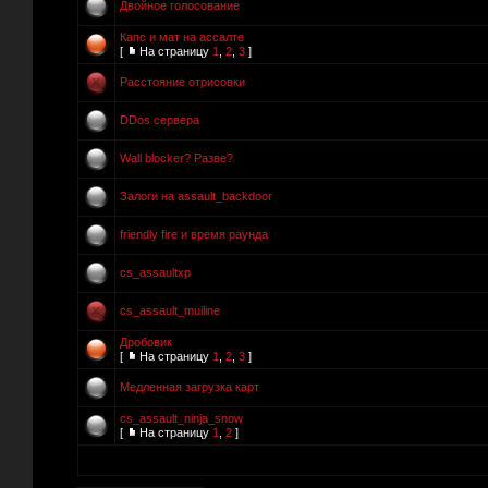
Двойное голосование
Капс и мат на ассалте
[
На страницу
1
,
2
,
3
]
Расстояние отрисовки
DDos сервера
Wall blocker? Разве?
Залоги на assault_backdoor
friendly fire и время раунда
cs_assaultxp
cs_assault_muiline
Дробовик
[
На страницу
1
,
2
,
3
]
Медленная загрузка карт
cs_assault_ninja_snow
[
На страницу
1
,
2
]