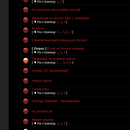
[
На страницу
1
,
2
]
Не грузится карта trojens-assault
Включение не-ассалт карт с заложами
[
На страницу
1
,
2
,
3
]
Встреча
[
На страницу
1
...
5
,
6
,
7
]
Самоорганизация команд для встреч
[ Опрос ]
Event на Assault сервере.
[
На страницу
1
,
2
,
3
]
Проблемы на игровых картах
[
На страницу
1
...
3
,
4
,
5
]
почему SC прозрачный?
Новые карты
Статистика
[
На страницу
1
,
2
,
3
]
Hostage Defender - Активирован
cs_assault_sk
Время закупки
[
На страницу
1
,
2
,
3
]