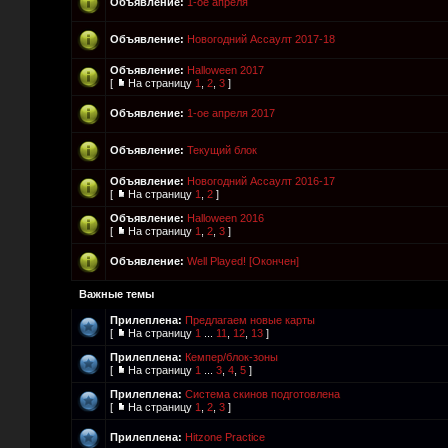
Объявление:
1-ое апреля
Объявление:
Новогодний Ассаулт 2017-18
Объявление:
Halloween 2017
[
На страницу
1
,
2
,
3
]
Объявление:
1-ое апреля 2017
Объявление:
Текущий блок
Объявление:
Новогодний Ассаулт 2016-17
[
На страницу
1
,
2
]
Объявление:
Halloween 2016
[
На страницу
1
,
2
,
3
]
Объявление:
Well Played! [Окончен]
Важные темы
Прилеплена:
Предлагаем новые карты
[
На страницу
1
...
11
,
12
,
13
]
Прилеплена:
Кемпер/блок-зоны
[
На страницу
1
...
3
,
4
,
5
]
Прилеплена:
Система скинов подготовлена
[
На страницу
1
,
2
,
3
]
Прилеплена:
Hitzone Practice