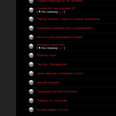
Ошибка перехода на стр. facebook
Ошибка 451 при отправке ЛС
[
На страницу
1
,
2
]
Парсер заменяет плюсы в ссылках на пробелы.
сломанные названия тем в уведомлениях
битые ссылки на профили в Steam
матрица в мини-чате
[
На страницу
1
,
2
]
Перенос строк
Твиттер - Разожрался!
каким образом я появился в стате?
Лишний Элемент.
Переделка веб-части Amxbans
Подпись из статистики
Вставка видео с vk.com