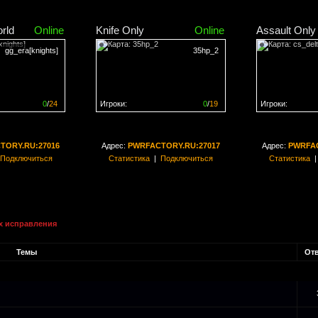
rld
Online
Knife Only
Online
Assault Only
gg_era[knights]
35hp_2
0
/
24
Игроки:
0
/
19
Игроки:
н на
0%
Сервер заполнен на
0%
Сервер заполн
TORY.RU:27016
Адрес:
PWRFACTORY.RU:27017
Адрес:
PWRFAC
Подключиться
Статистика
|
Подключиться
Статистика
их исправления
Темы
От