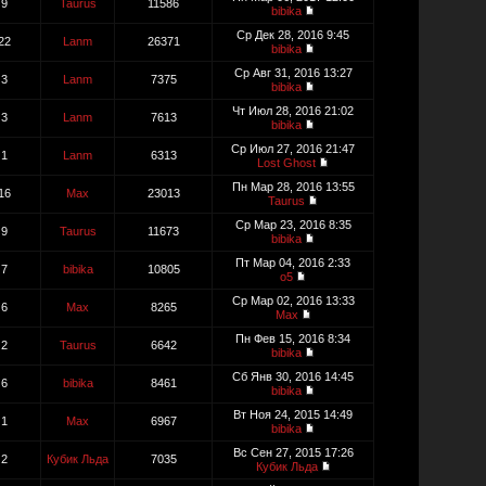
9
Taurus
11586
bibika
Ср Дек 28, 2016 9:45
22
Lanm
26371
bibika
Ср Авг 31, 2016 13:27
3
Lanm
7375
bibika
Чт Июл 28, 2016 21:02
3
Lanm
7613
bibika
Ср Июл 27, 2016 21:47
1
Lanm
6313
Lost Ghost
Пн Мар 28, 2016 13:55
16
Max
23013
Taurus
Ср Мар 23, 2016 8:35
9
Taurus
11673
bibika
Пт Мар 04, 2016 2:33
7
bibika
10805
o5
Ср Мар 02, 2016 13:33
6
Max
8265
Max
Пн Фев 15, 2016 8:34
2
Taurus
6642
bibika
Сб Янв 30, 2016 14:45
6
bibika
8461
bibika
Вт Ноя 24, 2015 14:49
1
Max
6967
bibika
Вс Сен 27, 2015 17:26
2
Кубик Льда
7035
Кубик Льда