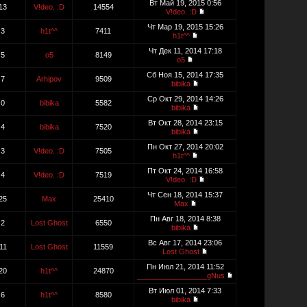
Вт Май 19, 2015 0:56
13
V!deo. :D
14554
V!deo. :D
Чт Мар 19, 2015 15:26
3
h1t^^
7411
h1t^^
Чт Дек 11, 2014 17:18
5
o5
8149
o5
Сб Ноя 15, 2014 17:35
7
Arhipov
9509
bibika
Ср Окт 29, 2014 14:26
0
bibika
5582
bibika
Вт Окт 28, 2014 23:15
4
bibika
7520
bibika
Пн Окт 27, 2014 20:02
3
V!deo. :D
7505
h1t^^
Пт Окт 24, 2014 16:58
4
V!deo. :D
7519
V!deo. :D
Чт Сен 18, 2014 15:37
25
Max
25410
Max
Пн Авг 18, 2014 8:38
2
Lost Ghost
6550
bibika
Вс Авг 17, 2014 23:06
11
Lost Ghost
11559
Lost Ghost
Пн Июл 21, 2014 11:52
20
h1t^^
24870
_________________gNus
Вт Июл 01, 2014 7:33
6
h1t^^
8580
bibika