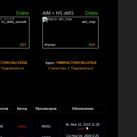
Online
AIM + HS oMG
Online
cs_delta_assault
aim_map
0
/
23
Игроки:
9
/
16
ен на
0%
Сервер заполнен на
56%
TORY.RU:27018
Адрес:
PWRFACTORY.RU:27019
|
Подключиться
Статистика
|
Подключиться
ветов
Автор
Просмотров
Обновления
Вс Фев 10, 2019 11:28
36
bibika
89091
Lanm
Ср Ноя 04, 2009 0:25