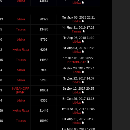
0
bibika
13852
bibika
Пн Июн 05, 2023 22:21
13
bibika
70322
bibika
Чт Янв 31, 2019 17:25
5
Taurus
13478
Taurus
Пт Апр 06, 2018 11:10
0
bibika
5780
bibika
Вт Апр 03, 2018 21:38
2
Кубик Льда
6293
bibika
Чт Фев 01, 2018 0:27
15
Taurus
14952
HEHABUSTb
Чт Дек 28, 2017 22:27
4
bibika
7809
Lanm
Пт Дек 22, 2017 14:37
0
bibika
5210
bibika
KABANOFF
Вт Дек 12, 2017 20:25
9
10851
[PWR]
bibika
Вт Сен 26, 2017 13:18
4
bibika
8353
bibika
Вт Июл 04, 2017 12:05
29
Кубик Льда
31449
bibika
Пт Апр 21, 2017 23:36
10
Taurus
15930
bibika
Пн Мар 06, 2017 12:00