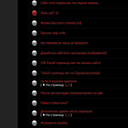
Сайт стал подвисать последнее время...
Stats wtf? :D
Форма быстрого ответа [url]
Пропал only knife
Как перевести часы на форуме!
Доработан лайтбокс просмотра изображений
Ой! Такой страницы нет на нашем сайте!
Такой страницы нет на Одноклассниках!
гости в курилке админов
[
На страницу
1
,
2
]
После авторизации перебрасывает на spb
Глюки статистики?
Дополнение админ-листа серверов
[
На страницу
1
,
2
]
Исправьте ошибку