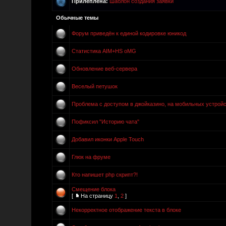
Прилеплена:
Шаблон создания заявки
Обычные темы
Форум приведён к единой кодировке юникод
Статистика AIM+HS oMG
Обновление веб-сервера
Веселый петушок
Проблема с доступом в джойказино, на мобильных устройс
Пофиксил "Историю чата"
Добавил иконки Apple Touch
Глюк на фруме
Кто напишет php скрипт?!
Смещение блока
[
На страницу
1
,
2
]
Некорректное отображение текста в блоке