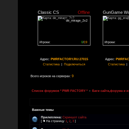
Classic CS
Offline
GunGame Wo
de_mirage_2x2
Игроки:
0
/
19
Игроки:
Сервер заполнен на
0%
Сервер заполне
Адрес:
PWRFACTORY.RU:27015
Адрес:
PWRFAC
Статистика
|
Подключиться
Статистика
|
9
Всего игроков на серверах:
Список форумов * PWR FACTORY *
-
Баги сайта,форума и 
Важные темы
Прилеплена:
Скриншот сайта
[
На страницу
1
,
2
,
3
]