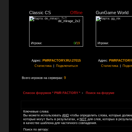
Classic CS
Offline
GunGame World
de_mirage_2x2
Игроки:
0
/
19
Игроки:
Сервер заполнен на
0%
Сервер заполнен на
0
Адрес:
PWRFACTORY.RU:27015
Адрес:
PWRFACTORY.
Статистика
|
Подключиться
Статистика
|
Подкл
9
Всего игроков на серверах:
Список форумов * PWR FACTORY *
-
Поиск на форуме
Ключевые слова:
Вы можете использовать
AND
чтобы определить слова, которые должн
которые могут быть в результатах, и
NOT
для слов, которых в результ
в качестве шаблона для частичного совпадения.
Поиск по автору: