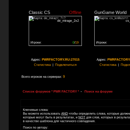
Classic CS
Offline
GunGame World
de_mirage_2x2
cs
Игроки:
0
/
19
Игроки:
Сервер заполнен на
0%
Сервер заполнен на
0
Адрес:
PWRFACTORY.RU:27015
Адрес:
PWRFACTORY.
Статистика
|
Подключиться
Статистика
|
Подкл
9
Всего игроков на серверах:
Список форумов * PWR FACTORY *
-
Поиск на форуме
Ключевые слова:
Вы можете использовать
AND
чтобы определить слова, которые должн
которые могут быть в результатах, и
NOT
для слов, которых в результ
в качестве шаблона для частичного совпадения.
Поиск по автору: