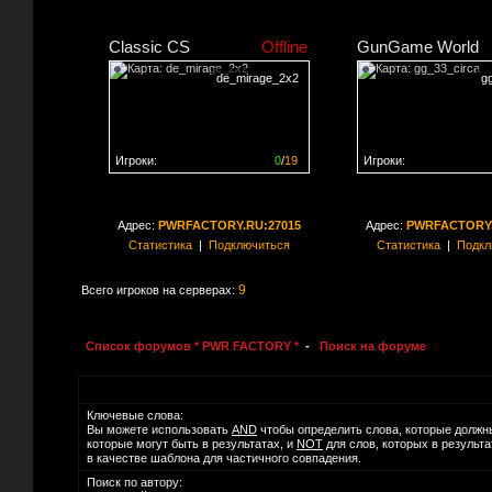
Classic CS
Offline
GunGame World
de_mirage_2x2
g
Игроки:
0
/
19
Игроки:
Сервер заполнен на
0%
Сервер заполнен на
0
Адрес:
PWRFACTORY.RU:27015
Адрес:
PWRFACTORY.
Статистика
|
Подключиться
Статистика
|
Подкл
9
Всего игроков на серверах:
Список форумов * PWR FACTORY *
-
Поиск на форуме
Ключевые слова:
Вы можете использовать
AND
чтобы определить слова, которые должн
которые могут быть в результатах, и
NOT
для слов, которых в результ
в качестве шаблона для частичного совпадения.
Поиск по автору: