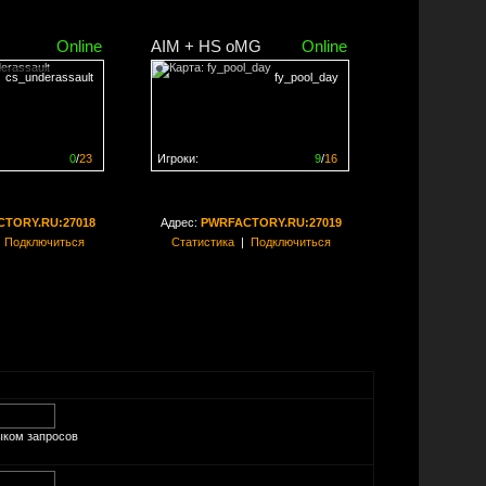
Online
AIM + HS oMG
Online
cs_underassault
fy_pool_day
0
/
23
Игроки:
9
/
16
ен на
0%
Сервер заполнен на
56%
TORY.RU:27018
Адрес:
PWRFACTORY.RU:27019
|
Подключиться
Статистика
|
Подключиться
ыком запросов