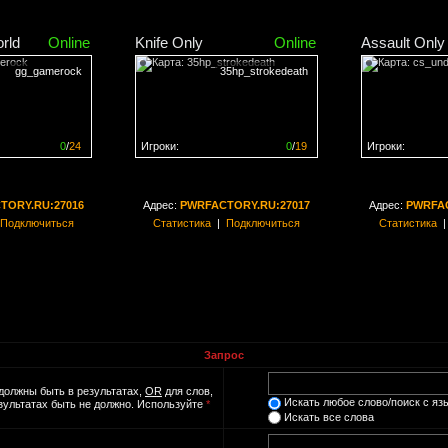
rld
Online
Knife Only
Online
Assault Only
gg_gamerock
35hp_strokedeath
0
/
24
Игроки:
0
/
19
Игроки:
н на
0%
Сервер заполнен на
0%
Сервер заполн
TORY.RU:27016
Адрес:
PWRFACTORY.RU:27017
Адрес:
PWRFAC
Подключиться
Статистика
|
Подключиться
Статистика
Запрос
должны быть в результатах,
OR
для слов,
Искать любое слово/поиск с яз
езультатах быть не должно. Используйте
*
Искать все слова