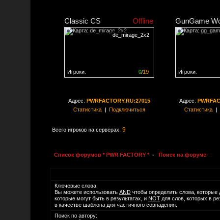
Classic CS
Offline
GunGame Wo
de_mirage_2x2
Игроки:
0
/
19
Игроки:
Сервер заполнен на
0%
Сервер заполне
Адрес:
PWRFACTORY.RU:27015
Адрес:
PWRFAC
Статистика
|
Подключиться
Статистика
|
9
Всего игроков на серверах:
Список форумов * PWR FACTORY *
-
Поиск на форуме
Ключевые слова:
Вы можете использовать
AND
чтобы определить слова, которые 
которые могут быть в результатах, и
NOT
для слов, которых в р
в качестве шаблона для частичного совпадения.
Поиск по автору: