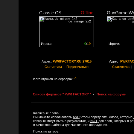
Classic CS
Offline
GunGame Wo
de_mirage_2x2
g
Игроки:
0
/
19
Игроки:
Сервер заполнен на
0%
Сервер заполне
Адрес:
PWRFACTORY.RU:27015
Адрес:
PWRFAC
Статистика
|
Подключиться
Статистика
|
9
Всего игроков на серверах:
Список форумов * PWR FACTORY *
-
Поиск на форуме
Ключевые слова:
Вы можете использовать
AND
чтобы определить слова, которые 
которые могут быть в результатах, и
NOT
для слов, которых в р
в качестве шаблона для частичного совпадения.
Поиск по автору: