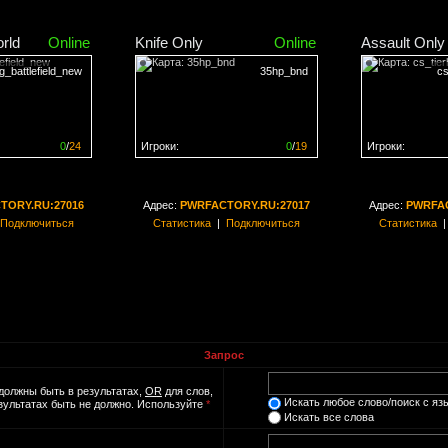
rld
Online
Knife Only
Online
Assault Only
g_battlefield_new
35hp_bnd
cs
0
/
24
Игроки:
0
/
19
Игроки:
н на
0%
Сервер заполнен на
0%
Сервер заполн
TORY.RU:27016
Адрес:
PWRFACTORY.RU:27017
Адрес:
PWRFAC
Подключиться
Статистика
|
Подключиться
Статистика
Запрос
должны быть в результатах,
OR
для слов,
Искать любое слово/поиск с яз
езультатах быть не должно. Используйте
*
Искать все слова