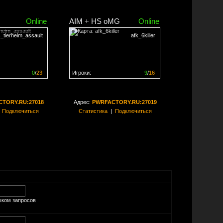
Online
AIM + HS oMG
Online
_tierheim_assault
afk_6killer
0
/
23
Игроки:
9
/
16
ен на
0%
Сервер заполнен на
56%
TORY.RU:27018
Адрес:
PWRFACTORY.RU:27019
|
Подключиться
Статистика
|
Подключиться
ыком запросов