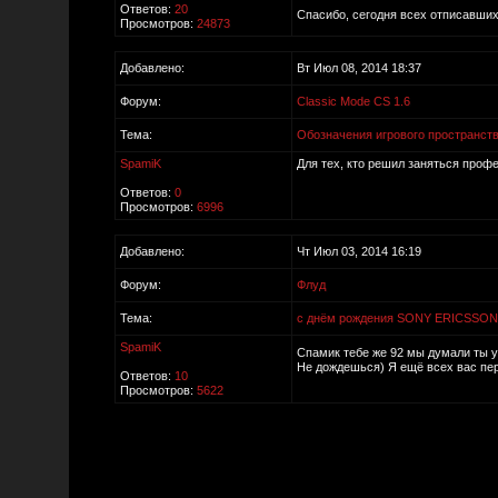
Ответов:
20
Спасибо, сегодня всех отписавшихс
Просмотров:
24873
Добавлено:
Вт Июл 08, 2014 18:37
Форум:
Classic Mode CS 1.6
Тема:
Обозначения игрового пространст
SpamiK
Для тех, кто решил заняться профе
Ответов:
0
Просмотров:
6996
Добавлено:
Чт Июл 03, 2014 16:19
Форум:
Флуд
Тема:
с днём рождения SONY ERICSSO
SpamiK
Спамик тебе же 92 мы думали ты у
Не дождешься) Я ещё всех вас пер
Ответов:
10
Просмотров:
5622