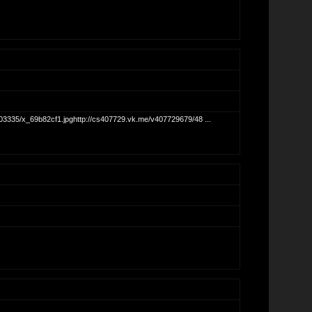
503335/x_69b82cf1.jpghttp://cs407729.vk.me/v407729679/48 ...