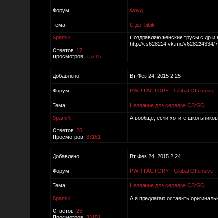
Форум:
Флуд
Тема:
С др, bibik
SpamiK
Поздравляю женские трусы с др и 
http://cs628224.vk.me/v628224334/7
Ответов:
17
Просмотров:
13215
Добавлено:
Вт Фев 24, 2015 2:25
Форум:
PWR FACTORY - Global Offensive
Тема:
Название для сервера CS:GO
SpamiK
А вообще, если хотите школьников 
Ответов:
25
Просмотров:
33151
Добавлено:
Вт Фев 24, 2015 2:24
Форум:
PWR FACTORY - Global Offensive
Тема:
Название для сервера CS:GO
SpamiK
А я предлагаю оставить оригинальн
Ответов:
25
Просмотров:
33151