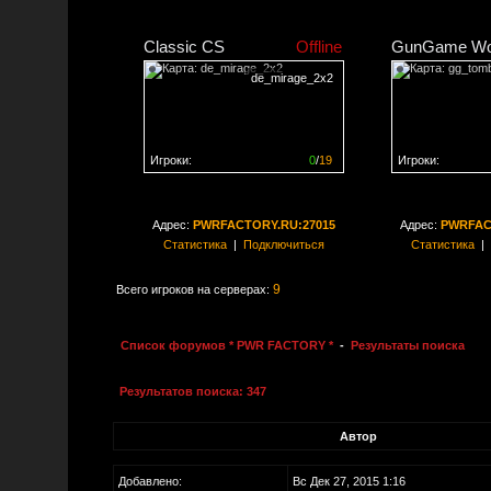
Classic CS
Offline
GunGame Wo
de_mirage_2x2
Игроки:
0
/
19
Игроки:
Сервер заполнен на
0%
Сервер заполне
Адрес:
PWRFACTORY.RU:27015
Адрес:
PWRFAC
Статистика
|
Подключиться
Статистика
|
9
Всего игроков на серверах:
Список форумов * PWR FACTORY *
-
Результаты поиска
Результатов поиска: 347
Автор
Добавлено:
Вс Дек 27, 2015 1:16