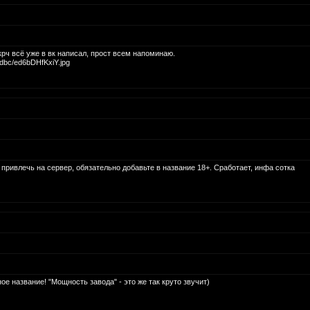
крч всё уже в вк написал, прост всем напоминаю.
dbc/ed6bDHfKxiY.jpg
привлечь на сервер, обязательно добавьте в название 18+. Сработает, инфа сотка
ое название! "Мощность завода" - это же так круто звучит)