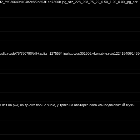
4472f2_fdf030640d404b2e8f2c853f1ce7300b.jpg_srz_228_298_75_22_0.50_1.20_0.00_jpg_srz
uslib.ru/pb/78/780790/bill-kaulitz_1275584.jpghttp://cs301606.vkontakte.ru/u122418406/145
 лет на pwr, но до сих пор не знаю, у трика на аватарке баба или педиковатый мужи ...