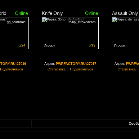
rld
Online
Knife Only
Online
Assault Only
gg_tombraid
35hp_strokedeath
0
/
24
Игроки:
0
/
19
Игроки:
н на
0%
Сервер заполнен на
0%
Сервер заполн
TORY.RU:27016
Адрес:
PWRFACTORY.RU:27017
Адрес:
PWRFAC
Подключиться
Статистика
|
Подключиться
Статистика
Сооб