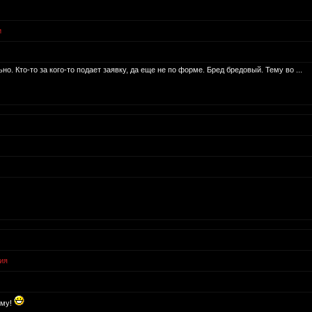
и
о. Кто-то за кого-то подает заявку, да еще не по форме. Бред бредовый. Тему во ...
ия
ему!