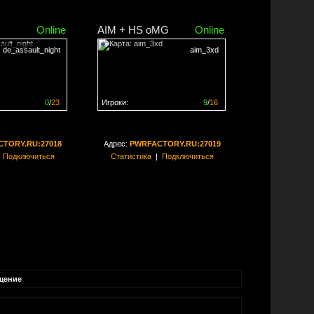
Online
AIM + HS oMG
Online
de_assault_night
aim_3xd
0
/
23
Игроки:
9
/
16
ен на
0%
Сервер заполнен на
56%
TORY.RU:27018
Адрес:
PWRFACTORY.RU:27019
|
Подключиться
Статистика
|
Подключиться
щение