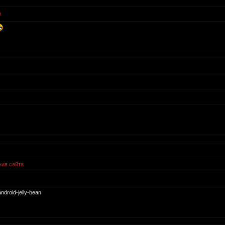
и
ния сайта
android-jelly-bean