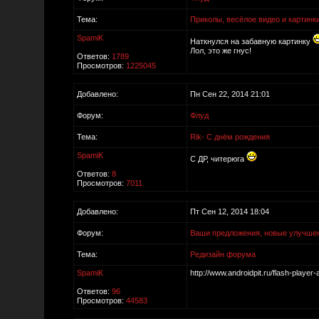
Тема:
Приколы, весёлое видео и картинк
SpamiK
Наткнулся на забавную картинку
Лол, это же гнус!
Ответов:
1789
Просмотров:
1225045
Добавлено:
Пн Сен 22, 2014 21:01
Форум:
Флуд
Тема:
Rik- С днём рождения
SpamiK
С ДР, читерюга
Ответов:
8
Просмотров:
7011
Добавлено:
Пт Сен 12, 2014 18:04
Форум:
Ваши предложения, новые улучше
Тема:
Редизайн форума
SpamiK
http://www.androidpit.ru/flash-player-
Ответов:
96
Просмотров:
44583