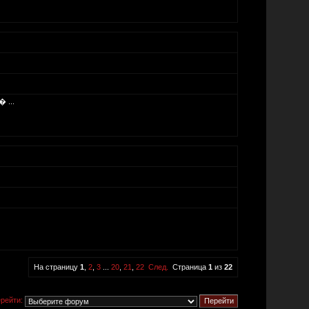
 ...
На страницу
1
,
2
,
3
...
20
,
21
,
22
След.
Страница
1
из
22
рейти: