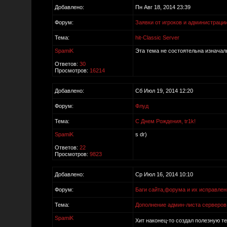
Добавлено:
Пн Авг 18, 2014 23:39
Форум:
Заявки от игроков и администраци
Тема:
hit-Classic Server
SpamiK
Эта тема не состоятельна изначальн
Ответов:
30
Просмотров:
16214
Добавлено:
Сб Июл 19, 2014 12:20
Форум:
Флуд
Тема:
C Днем Рождения, tr1k!
SpamiK
s dr)
Ответов:
22
Просмотров:
9823
Добавлено:
Ср Июл 16, 2014 10:10
Форум:
Баги сайта,форума и их исправлен
Тема:
Дополнение админ-листа серверов
SpamiK
Хит наконец-то создал полезную т