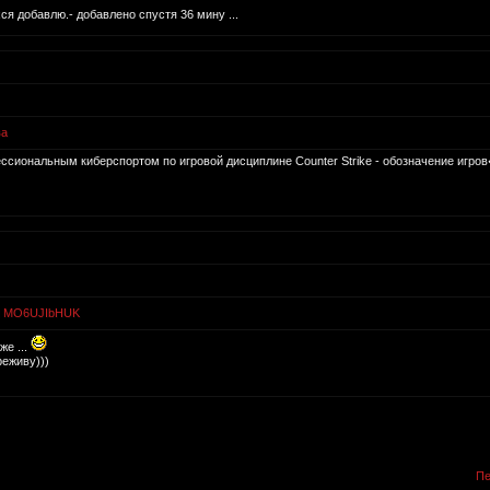
я добавлю.- добавлено спустя 36 мину ...
ва
ссиональным киберспортом по игровой дисциплине Counter Strike - обозначение игров�
N MO6UJIbHUK
же ...
еживу)))
Пе