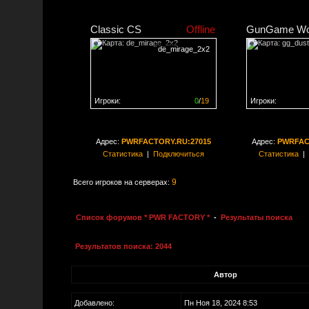
Classic CS
Offline
GunGame Wo
de_mirage_2x2
Игроки:
0
/
19
Игроки:
Сервер заполнен на
0%
Сервер заполне
Адрес:
PWRFACTORY.RU:27015
Адрес:
PWRFAC
Статистика
|
Подключиться
Статистика
|
9
Всего игроков на серверах:
Список форумов * PWR FACTORY *
-
Результаты поиска
Результатов поиска: 2044
Автор
Добавлено:
Пн Ноя 18, 2024 8:53