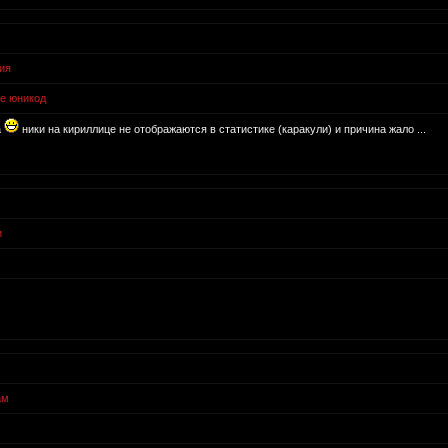
ия
ке юникод
а
ники на кириллице не отображаются в статистике (каракули) и причина жало ...
и
ам