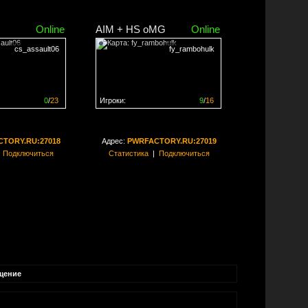
Online
AIM + HS oMG
Online
cs_assault06
fy_rambohulk
0
/
23
Игроки:
9
/
16
ен на
0%
Сервер заполнен на
56%
TORY.RU:27018
Адрес:
PWRFACTORY.RU:27019
|
Подключиться
Статистика
|
Подключиться
щение