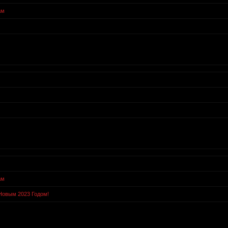
ам
ам
Новым 2023 Годом!