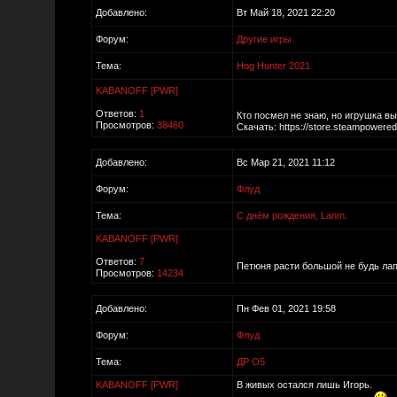
Добавлено:
Вт Май 18, 2021 22:20
Форум:
Другие игры
Тема:
Hog Hunter 2021
KABANOFF [PWR]
Ответов:
1
Кто посмел не знаю, но игрушка 
Просмотров:
38460
Скачать: https://store.steampower
Добавлено:
Вс Мар 21, 2021 11:12
Форум:
Флуд
Тема:
C днём рождения, Lanm.
KABANOFF [PWR]
Ответов:
7
Петюня расти большой не будь лап
Просмотров:
14234
Добавлено:
Пн Фев 01, 2021 19:58
Форум:
Флуд
Тема:
ДР O5
KABANOFF [PWR]
В живых остался лишь Игорь.