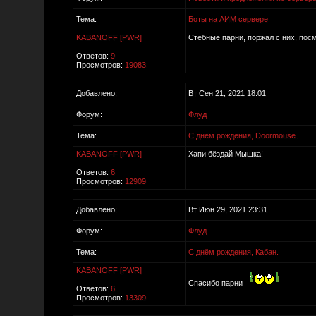
Тема:
Боты на АИМ сервере
KABANOFF [PWR]
Стебные парни, поржал с них, пос
Ответов:
9
Просмотров:
19083
Добавлено:
Вт Сен 21, 2021 18:01
Форум:
Флуд
Тема:
С днём рождения, Doormouse.
KABANOFF [PWR]
Хапи бёздай Мышка!
Ответов:
6
Просмотров:
12909
Добавлено:
Вт Июн 29, 2021 23:31
Форум:
Флуд
Тема:
С днём рождения, Кабан.
KABANOFF [PWR]
Спасибо парни
Ответов:
6
Просмотров:
13309