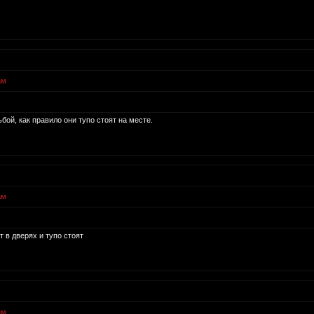
ам
бой, как правило они тупо стоят на месте.
ам
т в дверях и тупо стоят
ам