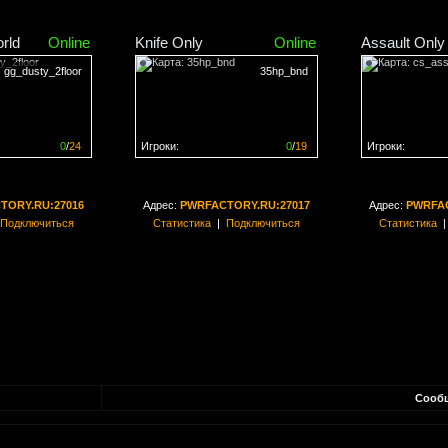
rld
Online
Knife Only
Online
Assault Only
gg_dusty_2floor
35hp_bnd
0
/
24
Игроки:
0
/
19
Игроки:
н на
0%
Сервер заполнен на
0%
Сервер заполн
TORY.RU:27016
Адрес:
PWRFACTORY.RU:27017
Адрес:
PWRFAC
Подключиться
Статистика
|
Подключиться
Статистика
Сооб