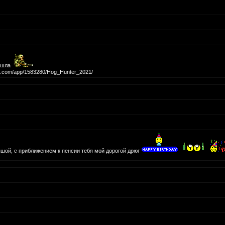
вышла
ed.com/app/1583280/Hog_Hunter_2021/
шой, с приближением к пенсии тебя мой дорогой дрюг