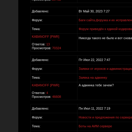
Добавлено:
Вт Май 30, 2023 7:27
Форум:
Баги сайта,форума и их исправлен
Тема:
Форум приведён к единой кодиров
KABANOFF [PWR]
Никогда такого не было и вот снов
Ответов:
13
Просмотров:
70324
Добавлено:
Пт Июл 22, 2022 7:47
Форум:
Заявки от игроков и администраци
Тема:
Заявка на админку
KABANOFF [PWR]
А админка тебе зачем?
Ответов:
4
Просмотров:
46608
Добавлено:
Пн Июл 11, 2022 7:19
Форум:
Новости и предложения по сервер
Тема:
Боты на АИМ сервере