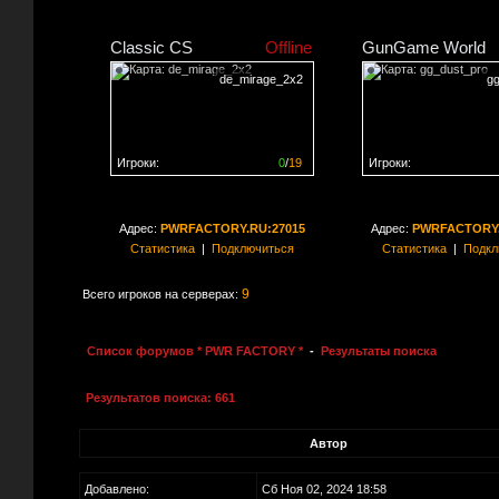
Classic CS
Offline
GunGame World
de_mirage_2x2
g
Игроки:
0
/
19
Игроки:
Сервер заполнен на
0%
Сервер заполнен на
0
Адрес:
PWRFACTORY.RU:27015
Адрес:
PWRFACTORY.
Статистика
|
Подключиться
Статистика
|
Подкл
9
Всего игроков на серверах:
Список форумов * PWR FACTORY *
-
Результаты поиска
Результатов поиска: 661
Автор
Добавлено:
Сб Ноя 02, 2024 18:58