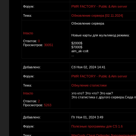
Форум:
PWR FACTORY - Public & Aim server
Тема:
Обновление сервера [02.11.2024]
Обновление сервера
Intacto
Новые карты для мультимод режима:
Ответов:
0
$2000$
Просмотров:
30051
$7000$
aim_ak-colt
...
Добавлено:
Сб Ноя 02, 2024 14:41
Форум:
PWR FACTORY - Public & Aim server
Тема:
Обнуление статистики
Intacto
это кто? Это что? Это как?
Это статистика с другого сервера.Сюда 
Ответов:
2
Просмотров:
5263
Добавлено:
Пт Ноя 01, 2024 3:49
Форум:
Полезные программы для CS 1.6
Тема:
WarGods Cheat Defender.Дополнительная