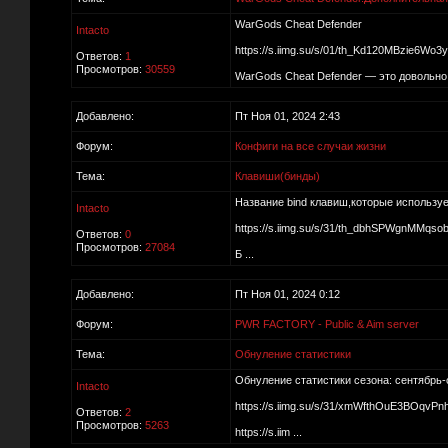
WarGods Cheat Defender
Intacto
https://s.iimg.su/s/01/th_Kd120MBzie6
Ответов:
1
Просмотров:
30559
WarGods Cheat Defender — это довольно 
Добавлено:
Пт Ноя 01, 2024 2:43
Форум:
Конфиги на все случаи жизни
Тема:
Клавиши(бинды)
Название bind клавиш,которые используе
Intacto
https://s.iimg.su/s/31/th_dbhSPWgnMM
Ответов:
0
Просмотров:
27084
Б ...
Добавлено:
Пт Ноя 01, 2024 0:12
Форум:
PWR FACTORY - Public & Aim server
Тема:
Обнуление статистики
Обнуление статистики сезона: сентябрь-о
Intacto
https://s.iimg.su/s/31/xmWfthOuE3BOqv
Ответов:
2
Просмотров:
5263
https://s.iim ...