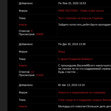
Добавлено:
Пн Янв 20, 2020 19:53
Форум:
PWR FACTORY - Public & Aim server
Тема:
Тест стрельбы на Классик Сервере
Intacto
Зайдите потестить,ребят.Круги пропадают
Ответов:
8
Просмотров:
25850
Добавлено:
Пн Дек 30, 2019 13:38
Форум:
Флуд
Тема:
С Днем Рождения Бибикус!
Intacto
С прошедшим,ВасилийВсего наилучшего 
не смотря ни на что,поддерживай сервер
Ответов:
14
Будь счастли ...
Просмотров:
21420
Добавлено:
Вт Авг 13, 2019 13:10
Форум:
Новости и предложения по серверам
Тема:
Сбор средств в поддержку родных Витали
Intacto
Молодцы,кто помогает.Большое дело дела