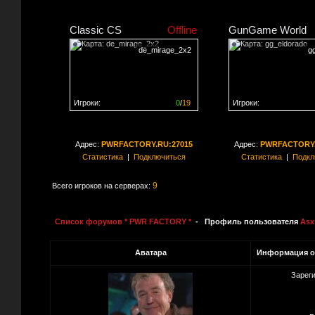
Classic CS
Offline
GunGame World
de_mirage_2x2
g
Игроки:
0
/
19
Игроки:
Сервер заполнен на
0%
Сервер заполнен на
0
Адрес:
PWRFACTORY.RU:27015
Адрес:
PWRFACTORY.
Статистика
|
Подключиться
Статистика
|
Подкл
9
Всего игроков на серверах:
Список форумов * PWR FACTORY *
- Профиль пользователя
Asx
Аватара
Информация о
Зарег