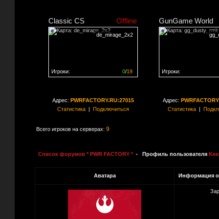
Classic CS
Offline
GunGame World
de_mirage_2x2
gg_
Игроки:
0
/
19
Игроки:
Сервер заполнен на
0%
Сервер заполнен на
0
Адрес:
PWRFACTORY.RU:27015
Адрес:
PWRFACTORY.
Статистика
|
Подключиться
Статистика
|
Подкл
9
Всего игроков на серверах:
Список форумов * PWR FACTORY *
- Профиль пользователя
Kee
Аватара
Информация о
Зар