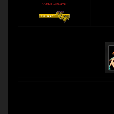
* Админ GunGame *