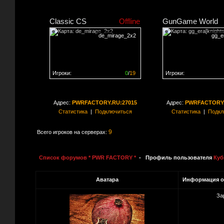
Classic CS
Offline
GunGame World
de_mirage_2x2
gg_er
Игроки:
0
/
19
Игроки:
Сервер заполнен на
0%
Сервер заполнен на
0
Адрес:
PWRFACTORY.RU:27015
Адрес:
PWRFACTORY.
Статистика
|
Подключиться
Статистика
|
Подкл
9
Всего игроков на серверах:
Список форумов * PWR FACTORY *
- Профиль пользователя
Куб
Аватара
Информация о
За