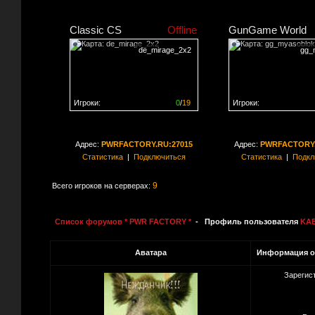
Classic CS
Offline
GunGame World
de_mirage_2x2
gg_
Игроки:
0
/
19
Игроки:
Сервер заполнен на
0%
Сервер заполнен на
0
Адрес:
PWRFACTORY.RU:27015
Адрес:
PWRFACTORY.
Статистика
|
Подключиться
Статистика
|
Подкл
9
Всего игроков на серверах:
Список форумов * PWR FACTORY *
- Профиль пользователя
KA
Аватара
Информация о
Зарегис